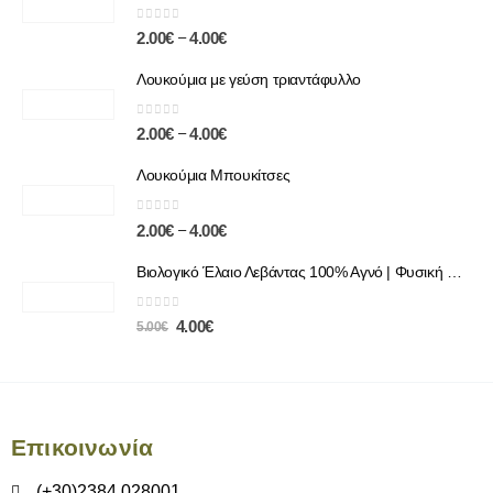
0
out of 5
–
2.00
€
4.00
€
Λουκούμια με γεύση τριαντάφυλλο
0
out of 5
–
2.00
€
4.00
€
Λουκούμια Μπουκίτσες
0
out of 5
–
2.00
€
4.00
€
Βιολογικό Έλαιο Λεβάντας 100% Αγνό | Φυσική Χαλάρωση & Περιποίηση
0
out of 5
4.00
€
5.00
€
Επικοινωνία
(+30)2384 028001