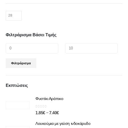
Φιλτράρισμα Βάσει Τιμής
Φιλτράρισμα
Εκπτώσεις
Φυστίκι Αράπικο
0
out of 5
–
1.85
€
7.40
€
Λουκούμια με γεύση ινδοκάρυδο