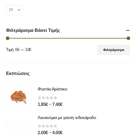
Φιλτράρισμα Βάσει Τιμής
Τιμή:
0€
—
10€
Φιλτράρισμα
Εκπτώσεις
Φυστίκι Αράπικο
0
out of 5
–
1.85
€
7.40
€
Λουκούμια με γεύση ινδοκάρυδο
0
out of 5
–
2.00
€
4.00
€