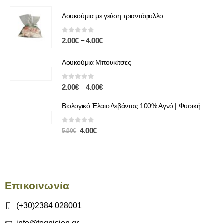
Λουκούμια με γεύση τριαντάφυλλο
0
out of 5
–
2.00
€
4.00
€
Λουκούμια Μπουκίτσες
0
out of 5
–
2.00
€
4.00
€
Βιολογικό Έλαιο Λεβάντας 100% Αγνό | Φυσική Χαλάρωση & Περιποίηση
0
out of 5
4.00
€
5.00
€
Επικοινωνία
(+30)2384 028001
info@tognision.gr