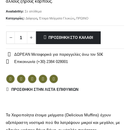
άλλους ξηρούς καρπούς.
Availability:
Σε απόθεμα
Κατηγορίες:
Διάφορα
,
Έτοιμα Μείγματα Γλυκών
,
ΠΡΩΙΝΟ
ΠΡΟΣΘΉΚΗ ΣΤΟ ΚΑΛΆΘΙ
ΔΩΡΕΑΝ Μεταφορικά για παραγγελίες άνω τον 50€
Επικοινωνία (+30) 2384 028001
ΠΡΌΣΘΉΚΗ ΣΤΗΝ ΛΊΣΤΑ ΕΠΙΘΥΜΙΏΝ
Τα Χειροποίητα έτοιμα μείγματα (
Delicious Muffins
) έχουν
αξεπέραστη νοστιμιά πού θα λατρέψουν μικροί και μεγάλοι, με