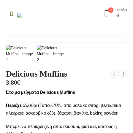
Καλάθι
0
0
Delicious Muffins
3.80
€
Ετοιμα μείγματα Delicious Muffins
Περιέχει:
Αλεύρι (Τύπου.70%, από μαλακό σιτάρι βελτιωτικά
αλευριού: ασκορβικό οξύ), ζάχαρη, βανίλια, baking powder.
Μπορεί να περιέχει ίχνη από: σουσάμι, φιστίκια, κάσιους ή