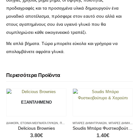
οδηγίες χρήσεις βήμα βήμα, οι υψηλής ποιότητας
προδιαγραφές και τα προσεγμένα υλικά δημιουργούν ένα
μοναδικό αποτέλεσμα, πρόσφερε στον εαυτό σου αλλά και
στους αγαπημένους σου ένα υγιεινό γλυκό που θα
συμπληρώσει κάθε οικογενειακό τραπέζι.
Με απλά βήματα. Τώρα μπορείτε εύκολα και γρήγορα να
απολαμβάνετε αφράτα γλυκά.
Περισσότερα Προϊόντα
ΕΞΑΝΤΛΗΜΈΝΟ
ΔΙΆΦΟΡΑ
,
ΈΤΟΙΜΑ ΜΕΊΓΜΑΤΑ ΓΛΥΚΏΝ
,
ΠΡΩΙΝΟ
ΜΠΆΡΕΣ ΔΗΜΗΤΡΙΑΚΏΝ
,
ΜΠΆΡΕΣ ΔΗΜΗΤΡΙΑΚΏΝ & ΠΑΣΤΈΛΙΑ
Delicious Brownies
Soudis Μπάρα Φυστικοβούτυρο & Χαρούπι
3.80
€
1.40
€