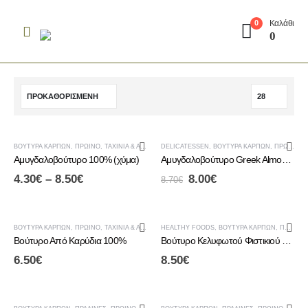
Καλάθι
0
0
ΈΚΠΤΩΣΗ
-8%
ΒΟΎΤΥΡΑ ΚΑΡΠΏΝ
,
ΠΡΩΙΝΟ
,
ΤΑΧΊΝΙΑ & ΑΛΕΊΜΜΑΤΑ ΚΑΡΠΏΝ
DELICATESSEN
,
ΒΟΎΤΥΡΑ ΚΑΡΠΏΝ
,
ΠΡΩΙΝΟ
,
Τ
Αμυγδαλοβούτυρο 100% (χύμα)
Αμυγδαλοβούτυρο Greek Almonds
4.30
€
–
8.50
€
8.00
€
8.70
€
ΒΟΎΤΥΡΑ ΚΑΡΠΏΝ
,
ΠΡΩΙΝΟ
,
ΤΑΧΊΝΙΑ & ΑΛΕΊΜΜΑΤΑ ΚΑΡΠΏΝ
HEALTHY FOODS
,
ΒΟΎΤΥΡΑ ΚΑΡΠΏΝ
,
ΠΡΩΙΝΟ
Βούτυρο Από Καρύδια 100%
Βούτυρο Κελυφωτού Φιστικιού 100% (χύμα)
6.50
€
8.50
€