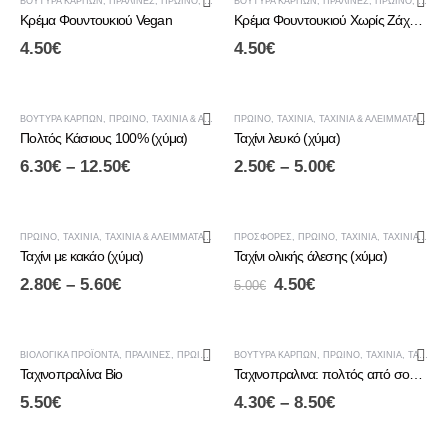
ΒΟΎΤΥΡΑ ΚΑΡΠΏΝ
,
ΠΡΑΛΊΝΕΣ
,
ΠΡΩΙΝΟ
,
ΤΑΧΊΝΙΑ & ΑΛΕΊΜΜΑΤΑ ΚΑΡΠΏΝ
ΒΟΎΤΥΡΑ ΚΑΡΠΏΝ
,
ΠΡΑΛΊΝΕΣ
,
ΠΡΩΙΝΟ
,
ΤΑΧΊΝ
Κρέμα Φουντουκιού Vegan
Κρέμα Φουντουκιού Χωρίς Ζάχαρη
4.50
€
4.50
€
ΒΟΎΤΥΡΑ ΚΑΡΠΏΝ
,
ΠΡΩΙΝΟ
,
ΤΑΧΊΝΙΑ & ΑΛΕΊΜΜΑΤΑ ΚΑΡΠΏΝ
ΠΡΩΙΝΟ
,
ΤΑΧΊΝΙΑ
,
ΤΑΧΊΝΙΑ & ΑΛΕΊΜΜΑΤΑ ΚΑΡΠΏΝ
Πολτός Κάσιους 100% (χύμα)
Ταχίνι λευκό (χύμα)
6.30
€
–
12.50
€
2.50
€
–
5.00
€
-10%
ΠΡΩΙΝΟ
,
ΤΑΧΊΝΙΑ
,
ΤΑΧΊΝΙΑ & ΑΛΕΊΜΜΑΤΑ ΚΑΡΠΏΝ
ΠΡΟΣΦΟΡΈΣ
,
ΠΡΩΙΝΟ
,
ΤΑΧΊΝΙΑ
,
ΤΑΧΊΝΙΑ & ΑΛΕΊΜΜΑΤΑ ΚΑΡΠΏΝ
Ταχίνι με κακάο (χύμα)
Ταχίνι ολικής άλεσης (xύμα)
2.80
€
–
5.60
€
4.50
€
5.00
€
ΈΚΠΤΩΣΗ
ΒΙΟΛΟΓΙΚΆ ΠΡΟΪΌΝΤΑ
,
ΠΡΑΛΊΝΕΣ
,
ΠΡΩΙΝΟ
,
ΤΑΧΊΝΙΑ
ΒΟΎΤΥΡΑ ΚΑΡΠΏΝ
,
ΤΑΧΊΝΙΑ & ΑΛΕΊΜΜΑΤΑ ΚΑΡΠΏΝ
,
ΠΡΩΙΝΟ
,
ΤΑΧΊΝΙΑ
,
ΤΑΧΊΝΙΑ & ΑΛΕΊΜΜΑΤΑ ΚΑΡΠΏΝ
Ταχινοπραλίνα Bio
Ταχινοπραλινα: πολτός από σουσάμι ολικής άλεσης, φυστίκι, φουντούκι, κακάο & μελί (χύμα)
5.50
€
4.30
€
–
8.50
€