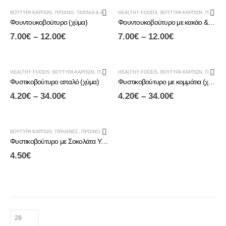
ΒΟΎΤΥΡΑ ΚΑΡΠΏΝ
,
ΠΡΩΙΝΟ
,
ΤΑΧΊΝΙΑ & ΑΛΕΊΜΜΑΤΑ ΚΑΡΠΏΝ
HEALTHY FOODS
,
ΒΟΎΤΥΡΑ ΚΑΡΠΏΝ
,
ΠΡΩΙΝΟ
Φουντουκοβούτυρο (χύμα)
Φουντουκοβούτυρο με κακάο & μελί (χύμα)
7.00
€
–
12.00
€
7.00
€
–
12.00
€
HEALTHY FOODS
,
ΒΟΎΤΥΡΑ ΚΑΡΠΏΝ
,
ΠΡΩΙΝΟ
,
HEALTHY FOODS
ΤΑΧΊΝΙΑ & ΑΛΕΊΜΜΑΤΑ ΚΑΡΠΏΝ
,
ΒΟΎΤΥΡΑ ΚΑΡΠΏΝ
,
ΠΡΩΙΝΟ
Φυστικοβούτυρο απαλό (χύμα)
Φυστικοβούτυρο με κομμάτια (χύμα)
4.20
€
–
34.00
€
4.20
€
–
34.00
€
ΒΟΎΤΥΡΑ ΚΑΡΠΏΝ
,
ΠΡΑΛΊΝΕΣ
,
ΠΡΩΙΝΟ
,
ΤΑΧΊΝΙΑ & ΑΛΕΊΜΜΑΤΑ ΚΑΡΠΏΝ
Φυστικοβούτυρο με Σοκολάτα Υγείας
4.50
€