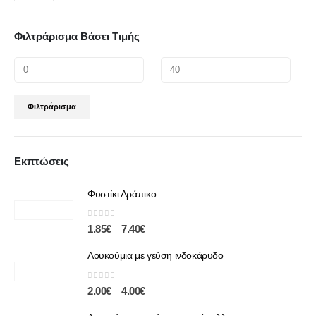
Φιλτράρισμα Βάσει Τιμής
Φιλτράρισμα
Εκπτώσεις
Φυστίκι Αράπικο
0
out of 5
–
1.85
€
7.40
€
Λουκούμια με γεύση ινδοκάρυδο
0
out of 5
–
2.00
€
4.00
€