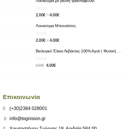
Λουκούμια με γεύση τριαντάφυλλο
0
out of 5
–
2.00
€
4.00
€
Λουκούμια Μπουκίτσες
0
out of 5
–
2.00
€
4.00
€
Βιολογικό Έλαιο Λεβάντας 100% Αγνό | Φυσική Χαλάρωση & Περιποίηση
0
out of 5
4.00
€
5.00
€
Επικοινωνία
(+30)2384 028001
info@tognision.gr
Χρυσοστόμου Σμύρνης 18, Αριδαία 584 00