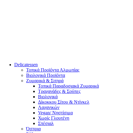
Delicatessen
Τοπικά Προϊόντα Αλμωπίας
Βιολογικά Προϊόντα
Ζυμαρικά & Σιτηρά
Τοπικά Παραδοσιακά Ζυμαρικά
Τραχανάδες & Σούπες
Βιολογικά
Δίκοκκου Σίτου & Ντίνκελ
Λαχανικών
Vegan/ Νηστίσιμα
Χωρίς Γλουτένη
Σπέσιαλ
Όσπρια