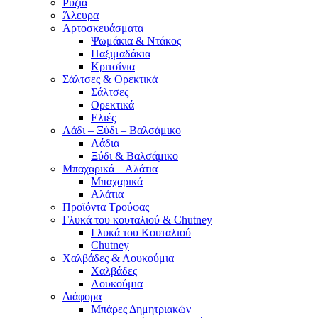
Ρύζια
Άλευρα
Αρτοσκευάσματα
Ψωμάκια & Ντάκος
Παξιμαδάκια
Κριτσίνια
Σάλτσες & Ορεκτικά
Σάλτσες
Ορεκτικά
Ελιές
Λάδι – Ξύδι – Βαλσάμικο
Λάδια
Ξύδι & Βαλσάμικο
Μπαχαρικά – Αλάτια
Μπαχαρικά
Αλάτια
Προϊόντα Τρούφας
Γλυκά του κουταλιού & Chutney
Γλυκά του Κουταλιού
Chutney
Χαλβάδες & Λουκούμια
Χαλβάδες
Λουκούμια
Διάφορα
Μπάρες Δημητριακών