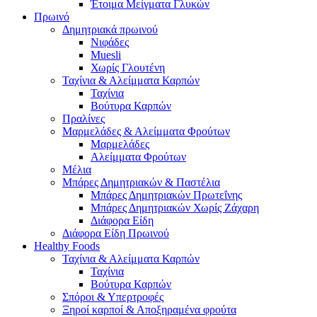
Έτοιμα Μείγματα Γλυκών
Πρωινό
Δημητριακά πρωινού
Νιφάδες
Muesli
Χωρίς Γλουτένη
Ταχίνια & Αλείμματα Καρπών
Ταχίνια
Βούτυρα Καρπών
Πραλίνες
Μαρμελάδες & Αλείμματα Φρούτων
Μαρμελάδες
Αλείμματα Φρούτων
Μέλια
Μπάρες Δημητριακών & Παστέλια
Μπάρες Δημητριακών Πρωτεΐνης
Μπάρες Δημητριακών Χωρίς Ζάχαρη
Διάφορα Είδη
Διάφορα Είδη Πρωινού
Healthy Foods
Ταχίνια & Αλείμματα Καρπών
Ταχίνια
Βούτυρα Καρπών
Σπόροι & Υπερτροφές
Ξηροί καρποί & Αποξηραμένα φρούτα