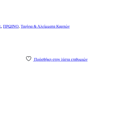
ς
,
ΠΡΩΙΝΟ
,
Ταχίνια & Αλείμματα Καρπών
Πρόσθήκη στην λίστα επιθυμιών