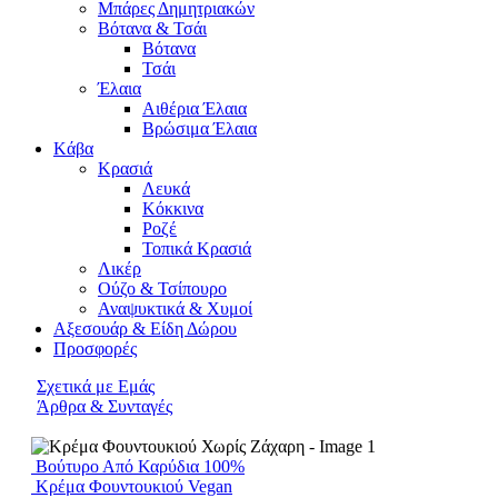
Μπάρες Δημητριακών
Βότανα & Τσάι
Βότανα
Τσάι
Έλαια
Αιθέρια Έλαια
Βρώσιμα Έλαια
Kάβα
Κρασιά
Λευκά
Κόκκινα
Ροζέ
Τοπικά Κρασιά
Λικέρ
Ούζο & Τσίπουρο
Αναψυκτικά & Χυμοί
Αξεσουάρ & Είδη Δώρου
Προσφορές
Σχετικά με Εμάς
Άρθρα & Συνταγές
Βούτυρο Από Καρύδια 100%
Κρέμα Φουντουκιού Vegan