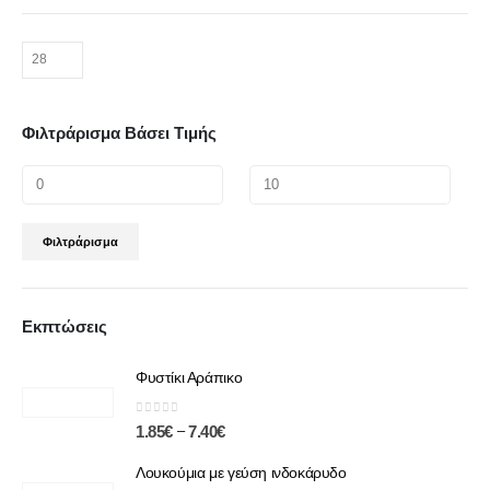
Φιλτράρισμα Βάσει Τιμής
Φιλτράρισμα
Εκπτώσεις
Φυστίκι Αράπικο
0
out of 5
–
1.85
€
7.40
€
Λουκούμια με γεύση ινδοκάρυδο