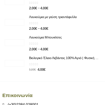
0
out of 5
–
2.00
€
4.00
€
Λουκούμια με γεύση τριαντάφυλλο
0
out of 5
–
2.00
€
4.00
€
Λουκούμια Μπουκίτσες
0
out of 5
–
2.00
€
4.00
€
Βιολογικό Έλαιο Λεβάντας 100% Αγνό | Φυσική Χαλάρωση & Περιποίηση
0
out of 5
4.00
€
5.00
€
Επικοινωνία
(+30)2384 028001