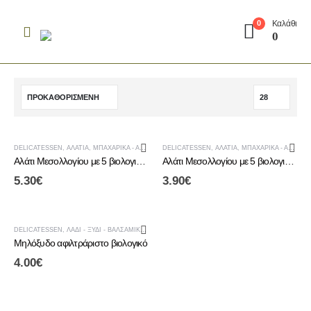
Καλάθι
0
0
DELICATESSEN
,
ΑΛΆΤΙΑ
,
ΜΠΑΧΑΡΙΚΆ - ΑΛΆΤΙΑ
DELICATESSEN
,
ΑΛΆΤΙΑ
,
ΜΠΑΧΑΡΙΚΆ - ΑΛΆΤΙΑ
Αλάτι Μεσολλογίου με 5 βιολογικά βότανα σε inox μύλο
Αλάτι Μεσολλογίου με 5 βιολογικά βότανα σε μύλο
5.30
€
3.90
€
DELICATESSEN
,
ΛΆΔΙ - ΞΎΔΙ - ΒΑΛΣΆΜΙΚΟ
,
ΞΎΔΙ & ΒΑΛΣΆΜΙΚΟ
Μηλόξυδο αφιλτράριστο βιολογικό
4.00
€