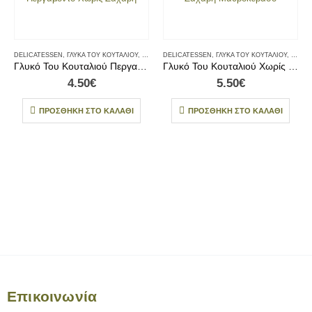
DELICATESSEN
,
ΓΛΥΚΆ ΤΟΥ ΚΟΥΤΑΛΙΟΎ
,
ΓΛΥΚΆ ΤΟΥ ΚΟΥΤΑΛΙΟΎ & CHUTNEY
DELICATESSEN
,
ΓΛΥΚΆ ΤΟΥ ΚΟΥΤΑΛΙΟΎ
,
ΠΡΩΙΝΟ
,
,
ΤΟΠΙΚΆ
ΓΛΥΚΆ
Γλυκό Του Κουταλιού Περγαμόντο Χωρίς Ζάχαρη
Γλυκό Του Κουταλιού Χωρίς Ζάχαρη Μαυροκέρασο
4.50
€
5.50
€
ΠΡΟΣΘΉΚΗ ΣΤΟ ΚΑΛΆΘΙ
ΠΡΟΣΘΉΚΗ ΣΤΟ ΚΑΛΆΘΙ
Επικοινωνία