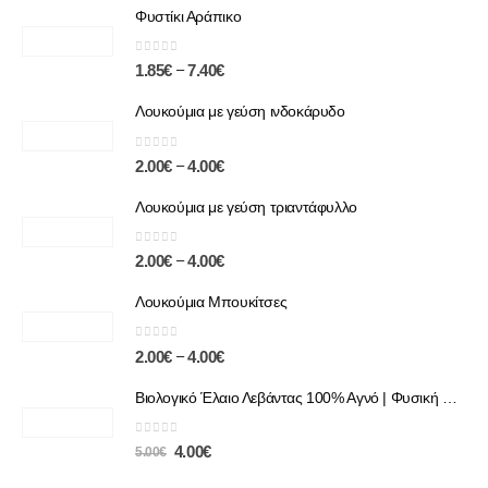
Φυστίκι Αράπικο
0
out of 5
–
1.85
€
7.40
€
Λουκούμια με γεύση ινδοκάρυδο
0
out of 5
–
2.00
€
4.00
€
Λουκούμια με γεύση τριαντάφυλλο
0
out of 5
–
2.00
€
4.00
€
Λουκούμια Μπουκίτσες
0
out of 5
–
2.00
€
4.00
€
Βιολογικό Έλαιο Λεβάντας 100% Αγνό | Φυσική Χαλάρωση & Περιποίηση
0
out of 5
4.00
€
5.00
€