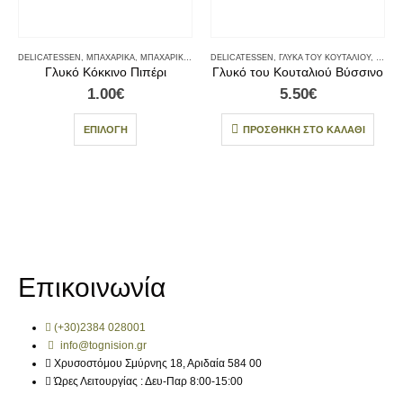
DELICATESSEN
,
ΜΠΑΧΑΡΙΚΆ
,
ΜΠΑΧΑΡΙΚΆ - ΑΛΆΤΙΑ
DELICATESSEN
,
ΓΛΥΚΆ ΤΟΥ ΚΟΥΤΑΛΙΟΎ
,
ΓΛΥΚΆ
Γλυκό Κόκκινο Πιπέρι
Γλυκό του Κουταλιού Βύσσινο
1.00
€
5.50
€
ΕΠΙΛΟΓΉ
ΠΡΟΣΘΉΚΗ ΣΤΟ ΚΑΛΆΘΙ
Επικοινωνία
(+30)2384 028001
info@tognision.gr
Χρυσοστόμου Σμύρνης 18, Αριδαία 584 00
Ώρες Λειτουργίας : Δευ-Παρ 8:00-15:00