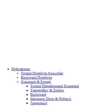
Delicatessen
Τοπικά Προϊόντα Αλμωπίας
Βιολογικά Προϊόντα
Ζυμαρικά & Σιτηρά
Τοπικά Παραδοσιακά Ζυμαρικά
Τραχανάδες & Σούπες
Βιολογικά
Δίκοκκου Σίτου & Ντίνκελ
Λαχανικών