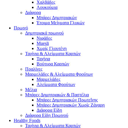
Χαλβάδες
Λουκούμια
Διάφορα
Μπάρες Δημητριακών
Έτοιμα Μείγματα Γλυκών
Πρωινό
Δημητριακά πρωινού
Νιφάδες
Muesli
Χωρίς Γλουτένη
Ταχίνια & Αλείμματα Καρπών
Ταχίνια
Βούτυρα Καρπών
Πραλίνες
Μαρμελάδες & Αλείμματα Φρούτων
Μαρμελάδες
Αλείμματα Φρούτων
Μέλια
Μπάρες Δημητριακών & Παστέλια
Μπάρες Δημητριακών Πρωτεΐνης
Μπάρες Δημητριακών Χωρίς Ζάχαρη
Διάφορα Είδη
Διάφορα Είδη Πρωινού
Healthy Foods
Ταχίνια & Αλείμματα Καρπών