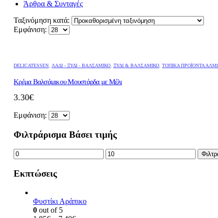
Άρθρα & Συνταγές
Ταξινόμηση κατά:
Εμφάνιση:
DELICATESSEN
,
ΛΆΔΙ - ΞΎΔΙ - ΒΑΛΣΆΜΙΚΟ
,
ΞΎΔΙ & ΒΑΛΣΆΜΙΚΟ
,
ΤΟΠΙΚΆ ΠΡΟΪΌΝΤΑ ΑΛΜ
Κρέμα Βαλσάμικου Μουστάρδα με Μέλι
3.30
€
Εμφάνιση:
Φιλτράρισμα Βάσει τιμής
Ελάχιστη
Μέγιστη
Φιλτρ
τιμή
τιμή
Εκπτώσεις
Φυστίκι Αράπικο
0
out of 5