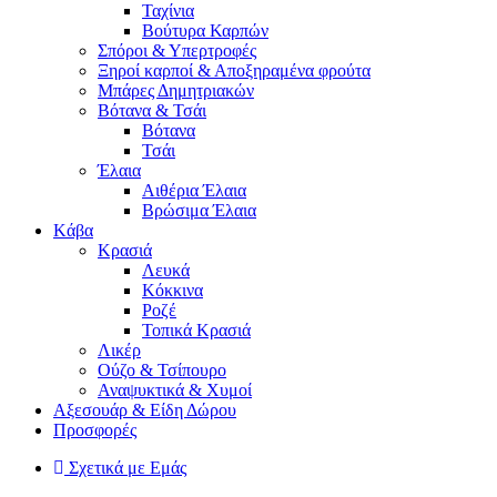
Ταχίνια
Βούτυρα Καρπών
Σπόροι & Υπερτροφές
Ξηροί καρποί & Αποξηραμένα φρούτα
Μπάρες Δημητριακών
Βότανα & Τσάι
Βότανα
Τσάι
Έλαια
Αιθέρια Έλαια
Βρώσιμα Έλαια
Kάβα
Κρασιά
Λευκά
Κόκκινα
Ροζέ
Τοπικά Κρασιά
Λικέρ
Ούζο & Τσίπουρο
Αναψυκτικά & Χυμοί
Αξεσουάρ & Είδη Δώρου
Προσφορές
Σχετικά με Εμάς