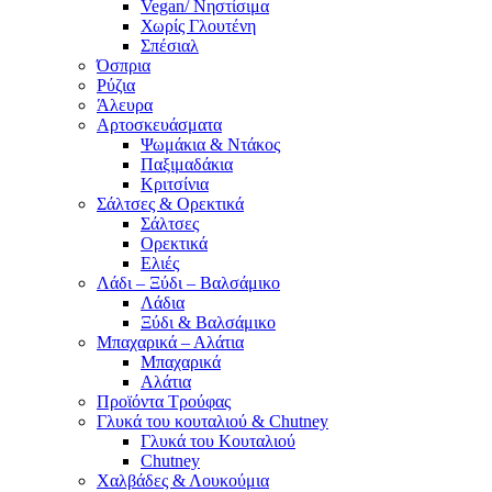
Vegan/ Νηστίσιμα
Χωρίς Γλουτένη
Σπέσιαλ
Όσπρια
Ρύζια
Άλευρα
Αρτοσκευάσματα
Ψωμάκια & Ντάκος
Παξιμαδάκια
Κριτσίνια
Σάλτσες & Ορεκτικά
Σάλτσες
Ορεκτικά
Ελιές
Λάδι – Ξύδι – Βαλσάμικο
Λάδια
Ξύδι & Βαλσάμικο
Μπαχαρικά – Αλάτια
Μπαχαρικά
Αλάτια
Προϊόντα Τρούφας
Γλυκά του κουταλιού & Chutney
Γλυκά του Κουταλιού
Chutney
Χαλβάδες & Λουκούμια