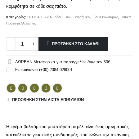
κομψότητα σε κάθε σας πιάτο.
Κατηγορίες:
DELICATESSEN
,
Λάδι - Ξύδι - Βαλσάμικο
,
Ξύδι & Βαλσάμικο
,
Τοπικά
Προϊόντα Αλμωπίας
ΠΡΟΣΘΉΚΗ ΣΤΟ ΚΑΛΆΘΙ
ΔΩΡΕΑΝ Μεταφορικά για παραγγελίες άνω τον 50€
Επικοινωνία (+30) 2384 028001
ΠΡΌΣΘΉΚΗ ΣΤΗΝ ΛΊΣΤΑ ΕΠΙΘΥΜΙΏΝ
Η κρέμα βαλσάμικου μουστάρδα με μέλι είναι ένας αρωματικός
και ευέλικτος γευστικός συνδυασμός που ενώνει την πικάντικη