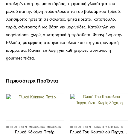
απαλή ένταση της μουστάρδας, τη φυσική γλυκύτητα του
μελιού και την όξινη πολυπλοκότητα του βαλσάμικου ξυδιού.
Χρησιμοποιήστε τη σε σαλάτες, ψητά κρέατα, κοτόπουλο,
τυριά, σάντουιτς ή ως βάση για μαρινάδες. Κατάλληλη για
vegetarians, χωρίς συντηρητικά ή πρόσθετα. Φτιαγμένη στην
Ελλάδα, με έμφαση στα φυσικά υλικά και στη γαστρονομική
ισορροπία. Ιδανική επιλογή για καθημερινές συνταγές ή
gourmet πιάτα.
Περισσότερα Προϊόντα
DELICATESSEN
,
ΜΠΑΧΑΡΙΚΆ
,
ΜΠΑΧΑΡΙΚΆ - ΑΛΆΤΙΑ
DELICATESSEN
,
ΓΛΥΚΆ ΤΟΥ ΚΟΥΤΑΛΙΟΎ
,
ΓΛΥΚΆ
Γλυκό Κόκκινο Πιπέρι
Γλυκό Του Κουταλιού Περγαμόντο Χωρίς Ζάχαρη