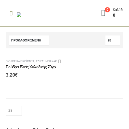
Καλάθι
0
0
ΒΙΟΛΟΓΙΚΆ ΠΡΟΪΌΝΤΑ
,
ΕΛΙΈΣ
,
ΜΠΑΧΑΡΙΚΆ
,
ΜΠΑΧΑΡΙΚΆ - ΑΛΆΤΙΑ
Πούδρα Ελιάς Χαλκιδικής 70γρ – 100% Φυσική Ελληνική Ελιά
3.20
€