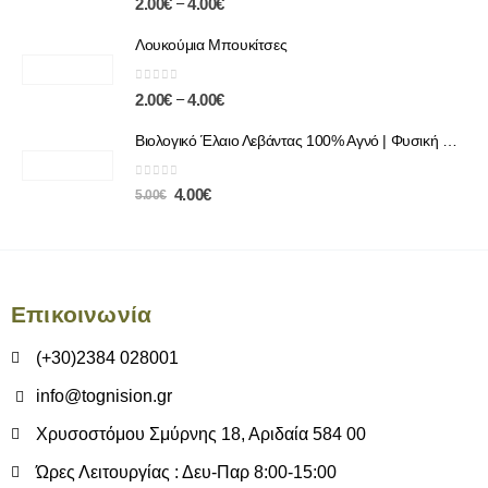
–
2.00
€
4.00
€
Λουκούμια Μπουκίτσες
0
out of 5
–
2.00
€
4.00
€
Βιολογικό Έλαιο Λεβάντας 100% Αγνό | Φυσική Χαλάρωση & Περιποίηση
0
out of 5
4.00
€
5.00
€
Επικοινωνία
(+30)2384 028001
info@tognision.gr
Χρυσοστόμου Σμύρνης 18, Αριδαία 584 00
Ώρες Λειτουργίας : Δευ-Παρ 8:00-15:00