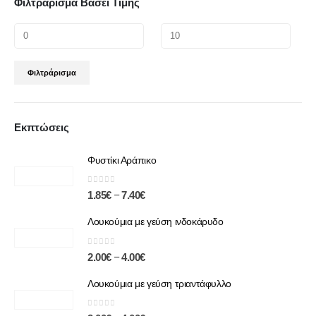
Φιλτράρισμα Βάσει Τιμής
Φιλτράρισμα
Εκπτώσεις
Φυστίκι Αράπικο
0
out of 5
–
1.85
€
7.40
€
Λουκούμια με γεύση ινδοκάρυδο
0
out of 5
–
2.00
€
4.00
€
Λουκούμια με γεύση τριαντάφυλλο
0
out of 5