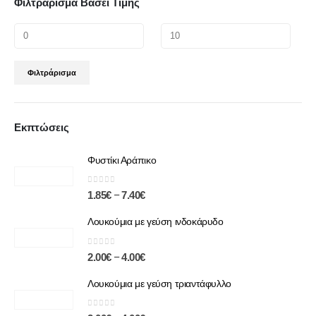
Φιλτράρισμα Βάσει Τιμής
Φιλτράρισμα
Εκπτώσεις
Φυστίκι Αράπικο
0
out of 5
–
1.85
€
7.40
€
Λουκούμια με γεύση ινδοκάρυδο
0
out of 5
–
2.00
€
4.00
€
Λουκούμια με γεύση τριαντάφυλλο
0
out of 5