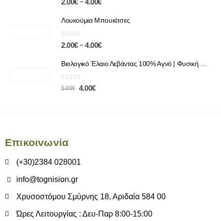
–
2.00
€
4.00
€
Λουκούμια Μπουκίτσες
0
out of 5
–
2.00
€
4.00
€
Βιολογικό Έλαιο Λεβάντας 100% Αγνό | Φυσική Χαλάρωση & Περιποίηση
0
out of 5
4.00
€
5.00
€
Επικοινωνία
(+30)2384 028001
info@tognision.gr
Χρυσοστόμου Σμύρνης 18, Αριδαία 584 00
Ώρες Λειτουργίας : Δευ-Παρ 8:00-15:00