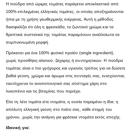
Η πούδρα από ώριμες τομάτες παράγεται αποκλειστικά από
100% επιλεγμένες ελληνικές τομάτες, οι οποίες αποξηραίνονται
ήπια με τη χρήση γεωθερμικής ενέργειας. Αυτή η μέθοδος
διασφαλίζει ότι όλη η φρεσκάδα, το ζωντανό χρώμα και τα
θρεπτικά συστατικά της τομάτας παραμένουν αναλλοίωτα σε
συμπυκνωμένη μορφή.
Πρόκειται για ένα 100% φυσικό προϊόν (single ingredient),
χωρίς προσθήκη αλατιού, ζάχαρης ή συντηρητικών. Η πούδρα
τομάτας είναι ο πιο γρήγορος και υγιεινός τρόπος για να δώσετε
βαθιά γεύση, χρώμα και άρωμα στις συνταγές σας, ενισχύοντας
ταυτόχρονα το ανοσοποιητικό σας σύστημα χάρη στο
λυκοπένιο και τις βιταμίνες που περιέχει.
Είτε τη λέτε τομάτα είτε ντομάτα, η ουσία παραμένει η ίδια: η
απόλυτη ελληνική γεύση στο πιάτο σας, κάθε στιγμή του
χρόνου, χωρίς την ανάγκη για φρέσκια ντομάτα εκτός εποχής.
Ιδανική για: