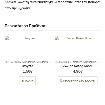
Κλείνετε καλά τη συσκευασία για να προστατεύσετε την πούδρα
από την υγρασία.
Περισσότερα Προϊόντα
DELICATESSEN
,
ΜΠΑΧΑΡΙΚΆ
,
ΜΠΑΧΑΡΙΚΆ - ΑΛΆΤΙΑ
DELICATESSEN
,
ΔΙΆΦΟΡΑ
,
ΜΠΑΧΑΡΙΚΆ
,
ΜΠΑΧΑΡ
Βεγγέτα
Ζωμός Κότας Knorr
1.50
€
4.90
€
ΕΠΙΛΟΓΉ
ΠΡΟΣΘΉΚΗ ΣΤΟ ΚΑΛΆΘΙ