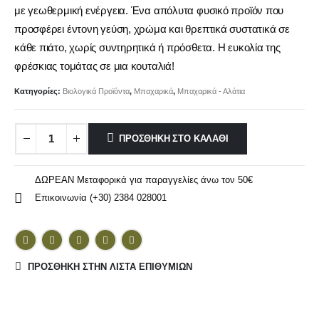
με γεωθερμική ενέργεια. Ένα απόλυτα φυσικό προϊόν που
προσφέρει έντονη γεύση, χρώμα και θρεπτικά συστατικά σε
κάθε πιάτο, χωρίς συντηρητικά ή πρόσθετα. Η ευκολία της
φρέσκιας τομάτας σε μια κουταλιά!
Κατηγορίες:
Βιολογικά Προϊόντα
,
Μπαχαρικά
,
Μπαχαρικά - Αλάτια
ΠΡΟΣΘΉΚΗ ΣΤΟ ΚΑΛΆΘΙ
ΔΩΡΕΑΝ Μεταφορικά για παραγγελίες άνω τον 50€
Επικοινωνία (+30) 2384 028001
ΠΡΌΣΘΉΚΗ ΣΤΗΝ ΛΊΣΤΑ ΕΠΙΘΥΜΙΏΝ