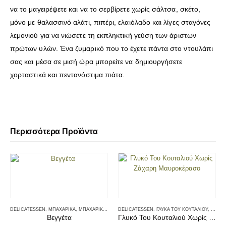
να το μαγειρέψετε και να το σερβίρετε χωρίς σάλτσα, σκέτο,
μόνο με θαλασσινό αλάτι, πιπέρι, ελαιόλαδο και λίγες σταγόνες
λεμονιού για να νιώσετε τη εκπληκτική γεύση των άριστων
πρώτων υλών. Ένα ζυμαρικό που το έχετε πάντα στο ντουλάπι
σας και μέσα σε μισή ώρα μπορείτε να δημιουργήσετε
χορταστικά και πεντανόστιμα πιάτα.
Περισσότερα Προϊόντα
DELICATESSEN
,
ΜΠΑΧΑΡΙΚΆ
,
ΜΠΑΧΑΡΙΚΆ - ΑΛΆΤΙΑ
DELICATESSEN
,
ΓΛΥΚΆ ΤΟΥ ΚΟΥΤΑΛΙΟΎ
,
ΓΛΥΚΆ
Βεγγέτα
Γλυκό Του Κουταλιού Χωρίς Ζάχαρη Μαυροκέρασο