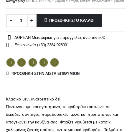
Κατηγορίες:
DELICATESSEN
,
Ζυμαρικά & Σιτηρά
,
Τοπικά Παραδοσιακά Ζυμαρικά
ΠΡΟΣΘΉΚΗ ΣΤΟ ΚΑΛΆΘΙ
ΔΩΡΕΑΝ Μεταφορικά για παραγγελίες άνω τον 50€
Επικοινωνία (+30) 2384 028001
ΠΡΌΣΘΉΚΗ ΣΤΗΝ ΛΊΣΤΑ ΕΠΙΘΥΜΙΏΝ
Κλασικό μεν, ανατρεπτικό δε!
Πεντανόστιμο και αγαπημένο, το κριθαράκι τρυπώνει σε
δεκάδες συνταγές, παραδοσιακές, αλλά και πρωτότυπες και
απογειώνει την κουζίνα σας. Φτιάξτε γιουβέτσι με κατσίκι,
χυλωμένες ζεστές σούπες, εντυπωσιακό κριθαρότο. Τολμήστε