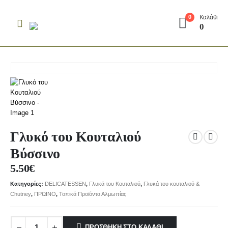
Καλάθι
0
0
Γλυκό του Κουταλιού
Βύσσινο
5.50
€
Κατηγορίες:
DELICATESSEN
,
Γλυκά του Κουταλιού
,
Γλυκά του κουταλιού &
Chutney
,
ΠΡΩΙΝΟ
,
Τοπικά Προϊόντα Αλμωπίας
ΠΡΟΣΘΉΚΗ ΣΤΟ ΚΑΛΆΘΙ