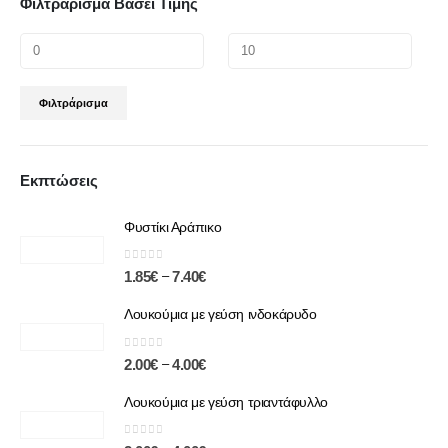
Φιλτράρισμα Βάσει Τιμής
Φιλτράρισμα
Εκπτώσεις
Φυστίκι Αράπικο
0
out of 5
–
1.85
€
7.40
€
Λουκούμια με γεύση ινδοκάρυδο
0
out of 5
–
2.00
€
4.00
€
Λουκούμια με γεύση τριαντάφυλλο
0
out of 5