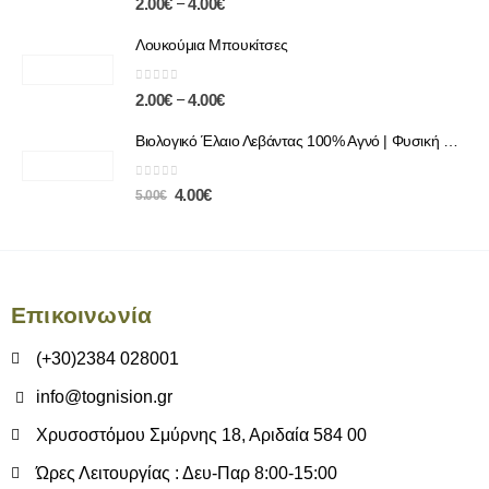
–
2.00
€
4.00
€
Λουκούμια Μπουκίτσες
0
out of 5
–
2.00
€
4.00
€
Βιολογικό Έλαιο Λεβάντας 100% Αγνό | Φυσική Χαλάρωση & Περιποίηση
0
out of 5
4.00
€
5.00
€
Επικοινωνία
(+30)2384 028001
info@tognision.gr
Χρυσοστόμου Σμύρνης 18, Αριδαία 584 00
Ώρες Λειτουργίας : Δευ-Παρ 8:00-15:00