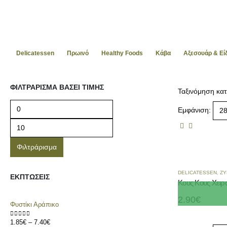
Delicatessen
Πρωινό
Healthy Foods
Kάβα
Αξεσουάρ & Ε
ΦΙΛΤΡΆΡΙΣΜΑ ΒΆΣΕΙ ΤΙΜΉΣ
Ταξινόμηση κατ
Εμφάνιση:
Φιλτράρισμα
DELICATESSEN
,
ΖΥ
ΕΚΠΤΏΣΕΙΣ
Κους Κους Χειρ
2.90
€
Φυστίκι Αράπικο
1.85
€
–
7.40
€
0
out of 5