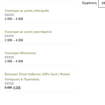
Εμφάνιση:
Λουκούμια με γεύση ινδοκάρυδο
2.00
€
–
4.00
€
0
out of 5
Λουκούμια με γεύση τριαντάφυλλο
2.00
€
–
4.00
€
0
out of 5
Λουκούμια Μπουκίτσες
2.00
€
–
4.00
€
0
out of 5
Βιολογικό Έλαιο Λεβάντας 100% Αγνό | Φυσική
Χαλάρωση & Περιποίηση
5.00
€
4.00
€
0
out of 5