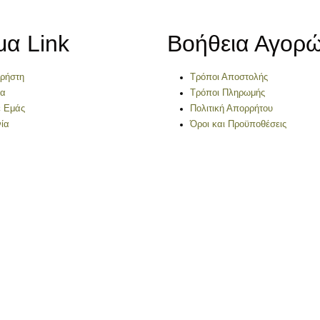
μα Link
Βοήθεια Αγορ
Χρήστη
Τρόποι Αποστολής
να
Τρόποι Πληρωμής
ε Εμάς
Πολιτική Απορρήτου
ία
Όροι και Προϋποθέσεις