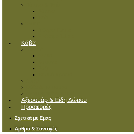
Βότανα & Τσάι
Βότανα
Τσάι
Έλαια
Αιθέρια Έλαια
Βρώσιμα Έλαια
Kάβα
Κρασιά
Λευκά
Κόκκινα
Ροζέ
Τοπικά Κρασιά
Λικέρ
Ούζο & Τσίπουρο
Αναψυκτικά & Χυμοί
Αξεσουάρ & Είδη Δώρου
Προσφορές
Σχετικά με Εμάς
Άρθρα & Συνταγές