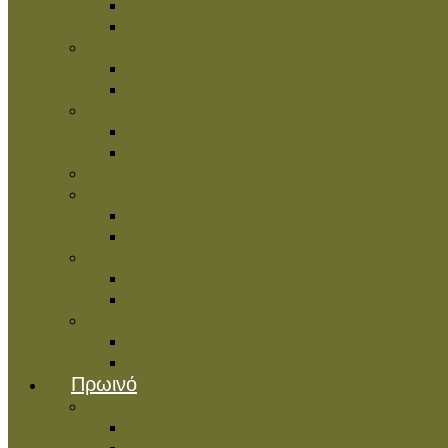
Ορεκτικά
Ελιές
Λάδι – Ξύδι – Βαλσάμικο
Λάδια
Ξύδι & Βαλσάμικο
Μπαχαρικά – Αλάτια
Μπαχαρικά
Αλάτια
Προϊόντα Τρούφας
Γλυκά του κουταλιού & Chutney
Γλυκά του Κουταλιού
Chutney
Χαλβάδες & Λουκούμια
Χαλβάδες
Λουκούμια
Διάφορα
Μπάρες Δημητριακών
Έτοιμα Μείγματα Γλυκών
Πρωινό
Δημητριακά πρωινού
Νιφάδες