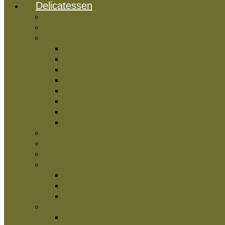
Delicatessen
Τοπικά Προϊόντα Αλμωπίας
Βιολογικά Προϊόντα
Ζυμαρικά & Σιτηρά
Τοπικά Παραδοσιακά Ζυμαρικά
Τραχανάδες & Σούπες
Βιολογικά
Δίκοκκου Σίτου & Ντίνκελ
Λαχανικών
Vegan/ Νηστίσιμα
Χωρίς Γλουτένη
Σπέσιαλ
Όσπρια
Ρύζια
Άλευρα
Αρτοσκευάσματα
Ψωμάκια & Ντάκος
Παξιμαδάκια
Κριτσίνια
Σάλτσες & Ορεκτικά
Σάλτσες