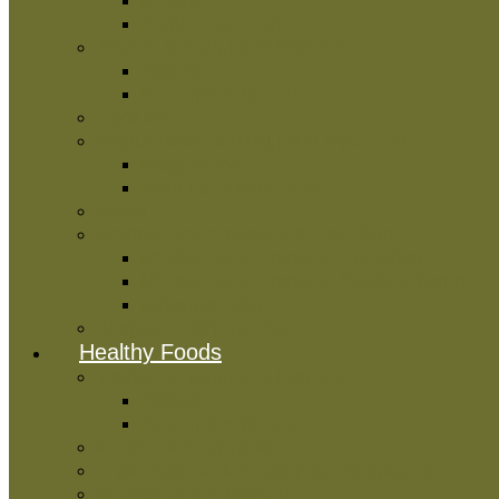
Muesli
Χωρίς Γλουτένη
Ταχίνια & Αλείμματα Καρπών
Ταχίνια
Βούτυρα Καρπών
Πραλίνες
Μαρμελάδες & Αλείμματα Φρούτων
Μαρμελάδες
Αλείμματα Φρούτων
Μέλια
Μπάρες Δημητριακών & Παστέλια
Μπάρες Δημητριακών Πρωτεΐνης
Μπάρες Δημητριακών Χωρίς Ζάχαρη
Διάφορα Είδη
Διάφορα Είδη Πρωινού
Healthy Foods
Ταχίνια & Αλείμματα Καρπών
Ταχίνια
Βούτυρα Καρπών
Σπόροι & Υπερτροφές
Ξηροί καρποί & Αποξηραμένα φρούτα
Μπάρες Δημητριακών