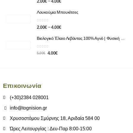
–
2.00
€
4.00
€
Λουκούμια Μπουκίτσες
0
out of 5
–
2.00
€
4.00
€
Βιολογικό Έλαιο Λεβάντας 100% Αγνό | Φυσική Χαλάρωση & Περιποίηση
0
out of 5
4.00
€
5.00
€
Επικοινωνία
(+30)2384 028001
info@tognision.gr
Χρυσοστόμου Σμύρνης 18, Αριδαία 584 00
Ώρες Λειτουργίας : Δευ-Παρ 8:00-15:00