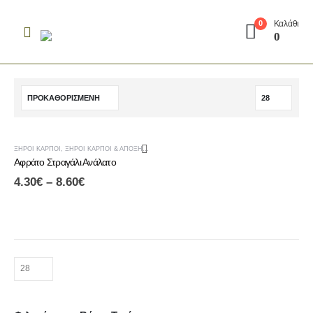
Καλάθι
0
0
ΞΗΡΟΊ ΚΑΡΠΟΊ
,
ΞΗΡΟΊ ΚΑΡΠΟΊ & ΑΠΟΞΗΡΑΜΈΝΑ ΦΡΟΎΤΑ
Αφράτο Στραγάλι Ανάλατο
4.30
€
–
8.60
€