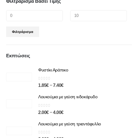
Φιλτράρισμα Βάσει Τιμής
Φιλτράρισμα
Εκπτώσεις
Φυστίκι Αράπικο
0
out of 5
–
1.85
€
7.40
€
Λουκούμια με γεύση ινδοκάρυδο
0
out of 5
–
2.00
€
4.00
€
Λουκούμια με γεύση τριαντάφυλλο
0
out of 5