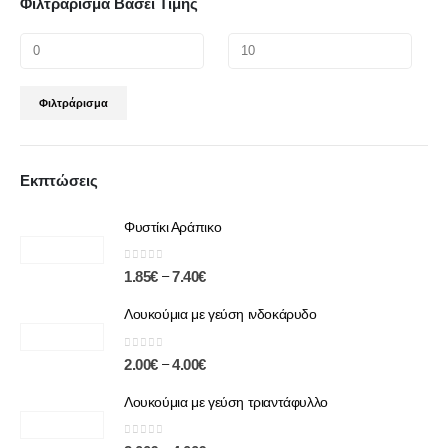
Φιλτράρισμα Βάσει Τιμής
Φιλτράρισμα
Εκπτώσεις
Φυστίκι Αράπικο
0
out of 5
–
1.85
€
7.40
€
Λουκούμια με γεύση ινδοκάρυδο
0
out of 5
–
2.00
€
4.00
€
Λουκούμια με γεύση τριαντάφυλλο
0
out of 5