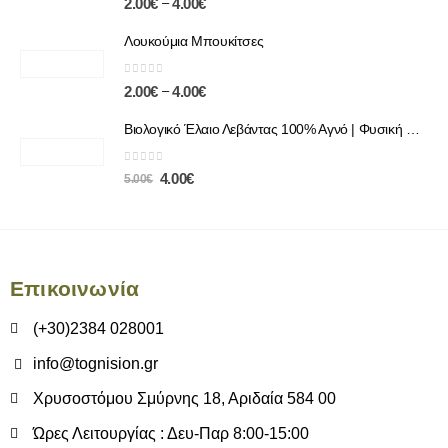
–
2.00
€
4.00
€
Λουκούμια Μπουκίτσες
0
out of 5
–
2.00
€
4.00
€
Βιολογικό Έλαιο Λεβάντας 100% Αγνό | Φυσική Χαλάρωση & Περιποίηση
0
out of 5
4.00
€
5.00
€
Επικοινωνία
(+30)2384 028001
info@tognision.gr
Χρυσοστόμου Σμύρνης 18, Αριδαία 584 00
Ώρες Λειτουργίας : Δευ-Παρ 8:00-15:00