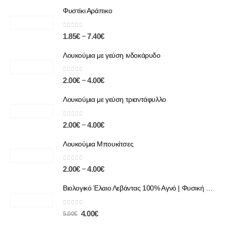
Φυστίκι Αράπικο
0
out of 5
–
1.85
€
7.40
€
Λουκούμια με γεύση ινδοκάρυδο
0
out of 5
–
2.00
€
4.00
€
Λουκούμια με γεύση τριαντάφυλλο
0
out of 5
–
2.00
€
4.00
€
Λουκούμια Μπουκίτσες
0
out of 5
–
2.00
€
4.00
€
Βιολογικό Έλαιο Λεβάντας 100% Αγνό | Φυσική Χαλάρωση & Περιποίηση
0
out of 5
4.00
€
5.00
€