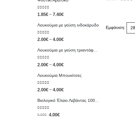
Φυστίκι Αράπικο
0
out of 5
–
1.85
€
7.40
€
Λουκούμια με γεύση ινδοκάρυδο
Εμφάνιση:
0
out of 5
–
2.00
€
4.00
€
Λουκούμια με γεύση τριαντάφυλλο
0
out of 5
–
2.00
€
4.00
€
Λουκούμια Μπουκίτσες
0
out of 5
–
2.00
€
4.00
€
Βιολογικό Έλαιο Λεβάντας 100% Αγνό | Φυσική Χαλάρωση & Περιποίηση
0
out of 5
4.00
€
5.00
€