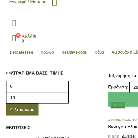
Εγγραφή / Είσοδος
0
Καλάθι
0
Delicatessen
Πρωινό
Healthy Foods
Kάβα
Αξεσουάρ & Ε
ΦΙΛΤΡΆΡΙΣΜΑ ΒΆΣΕΙ ΤΙΜΉΣ
Ταξινόμηση κατ
Εμφάνιση:
-20%
Φιλτράρισμα
ΑΙΘΈΡΙΑ ΈΛΑΙΑ
,
ΈΛ
ΕΚΠΤΏΣΕΙΣ
4.00
€
5.00
€