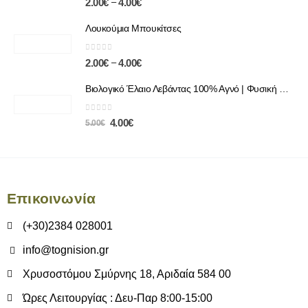
–
2.00
€
4.00
€
Λουκούμια Μπουκίτσες
0
out of 5
–
2.00
€
4.00
€
Βιολογικό Έλαιο Λεβάντας 100% Αγνό | Φυσική Χαλάρωση & Περιποίηση
0
out of 5
4.00
€
5.00
€
Επικοινωνία
(+30)2384 028001
info@tognision.gr
Χρυσοστόμου Σμύρνης 18, Αριδαία 584 00
Ώρες Λειτουργίας : Δευ-Παρ 8:00-15:00