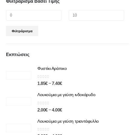
Φιλτράρισμα Βάσει Τιμής
Φιλτράρισμα
Εκπτώσεις
Φυστίκι Αράπικο
0
out of 5
–
1.85
€
7.40
€
Λουκούμια με γεύση ινδοκάρυδο
0
out of 5
–
2.00
€
4.00
€
Λουκούμια με γεύση τριαντάφυλλο
0
out of 5