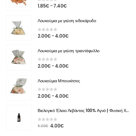
0
out of 5
1.85
€
7.40
€
–
Λουκούμια με γεύση ινδοκάρυδο
0
out of 5
2.00
€
4.00
€
–
Λουκούμια με γεύση τριαντάφυλλο
0
out of 5
2.00
€
4.00
€
–
Λουκούμια Μπουκίτσες
0
out of 5
2.00
€
4.00
€
–
Βιολογικό Έλαιο Λεβάντας 100% Αγνό | Φυσική Χαλάρωση & Περιποίηση
0
out of 5
4.00
€
5.00
€