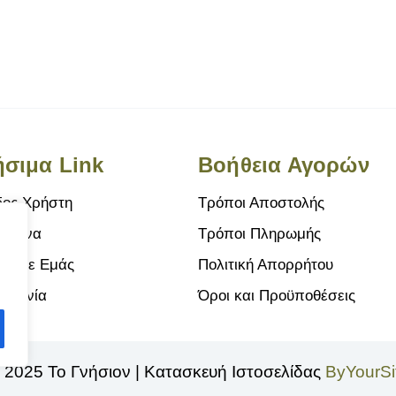
σιμα Link
Βοήθεια Αγορών
δος Χρήστη
Τρόποι Αποστολής
ημένα
Τρόποι Πληρωμής
ικά με Εμάς
Πολιτική Απορρήτου
οινωνία
Όροι και Προϋποθέσεις
 2025 Το Γνήσιον | Κατασκευή Ιστοσελίδας
ByYourSi