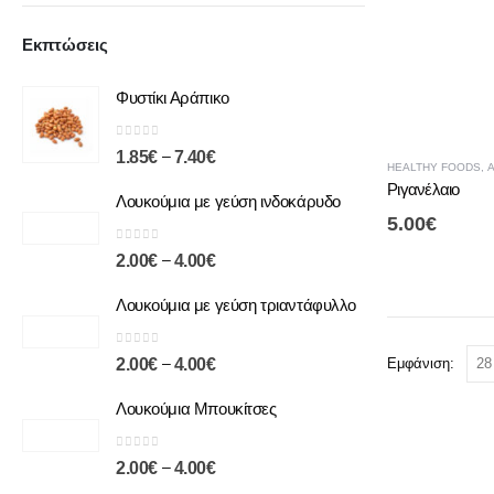
Εκπτώσεις
Φυστίκι Αράπικο
0
out of 5
–
1.85
€
7.40
€
HEALTHY FOODS
,
Α
Ριγανέλαιο
Λουκούμια με γεύση ινδοκάρυδο
5.00
€
0
out of 5
–
2.00
€
4.00
€
Λουκούμια με γεύση τριαντάφυλλο
0
out of 5
–
2.00
€
4.00
€
Εμφάνιση:
Λουκούμια Μπουκίτσες
0
out of 5
–
2.00
€
4.00
€