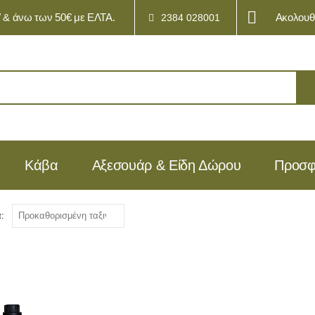
& άνω των 50€ με ΕΛΤΑ.
Ακολουθ
2384 028001
Kάβα
Αξεσουάρ & Είδη Δώρου
Προσφ
: