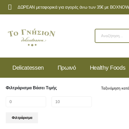
ΔΩΡΕΑΝ μεταφορικά για αγορές άνω των 35€ με BOXNOW 
Delicatessen
Πρωινό
Healthy Foods
Φιλτράρισμα Βάσει Τιμής
Ταξινόμηση κατά
Φιλτράρισμα