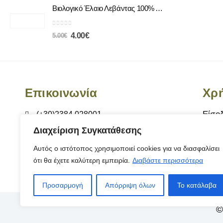
Βιολογικό Έλαιο Λεβάντας 100% Αγνό | Φυσική Χαλάρωση & Περιποίηση
0
out of 5
4.00
€
5.00
€
Επικοινωνία
Χρή
Είσο
(+30)2384 028001
Διαχείριση Συγκατάθεσης
Αγαπ
info@tognision.gr
Σχετ
Αυτός ο ιστότοπος χρησιμοποιεί cookies για να διασφαλίσει
Χρυσοστόμου Σμύρνης 18, Αριδαία 584 00
ότι θα έχετε καλύτερη εμπειρία.
Διαβάστε περισσότερα
Επικ
Ώρες Λειτουργίας : Δευ-Παρ 8:00-15:00
Προσαρμογή
Απόρριψη όλων
Το κατάλαβα
©