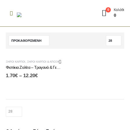
Καλάθι
0
0
ΞΗΡΟΊ ΚΑΡΠΟΊ
,
ΞΗΡΟΊ ΚΑΡΠΟΊ & ΑΠΟΞΗΡΑΜΈΝΑ ΦΡΟΎΤΑ
Φιστίκια Ζολίτα – Τραγανά & Γευστικά
1.70
€
–
12.20
€