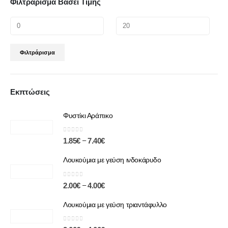
Φιλτράρισμα Βάσει Τιμής
Φιλτράρισμα
Εκπτώσεις
Φυστίκι Αράπικο
0
out of 5
–
1.85
€
7.40
€
Λουκούμια με γεύση ινδοκάρυδο
0
out of 5
–
2.00
€
4.00
€
Λουκούμια με γεύση τριαντάφυλλο
0
out of 5