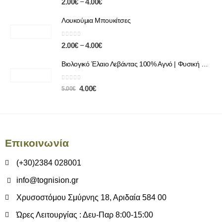
–
2.00
€
4.00
€
Λουκούμια Μπουκίτσες
0
out of 5
–
2.00
€
4.00
€
Βιολογικό Έλαιο Λεβάντας 100% Αγνό | Φυσική Χαλάρωση & Περιποίηση
0
out of 5
4.00
€
5.00
€
Επικοινωνία
(+30)2384 028001
info@tognision.gr
Χρυσοστόμου Σμύρνης 18, Αριδαία 584 00
Ώρες Λειτουργίας : Δευ-Παρ 8:00-15:00