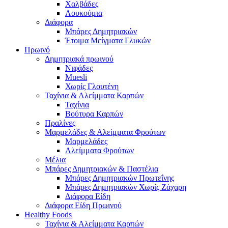
Χαλβάδες
Λουκούμια
Διάφορα
Μπάρες Δημητριακών
Έτοιμα Μείγματα Γλυκών
Πρωινό
Δημητριακά πρωινού
Νιφάδες
Muesli
Χωρίς Γλουτένη
Ταχίνια & Αλείμματα Καρπών
Ταχίνια
Βούτυρα Καρπών
Πραλίνες
Μαρμελάδες & Αλείμματα Φρούτων
Μαρμελάδες
Αλείμματα Φρούτων
Μέλια
Μπάρες Δημητριακών & Παστέλια
Μπάρες Δημητριακών Πρωτεΐνης
Μπάρες Δημητριακών Χωρίς Ζάχαρη
Διάφορα Είδη
Διάφορα Είδη Πρωινού
Healthy Foods
Ταχίνια & Αλείμματα Καρπών