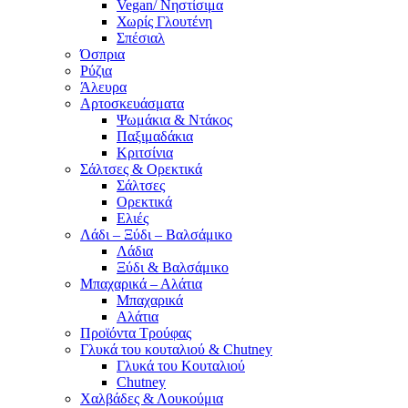
Vegan/ Νηστίσιμα
Χωρίς Γλουτένη
Σπέσιαλ
Όσπρια
Ρύζια
Άλευρα
Αρτοσκευάσματα
Ψωμάκια & Ντάκος
Παξιμαδάκια
Κριτσίνια
Σάλτσες & Ορεκτικά
Σάλτσες
Ορεκτικά
Ελιές
Λάδι – Ξύδι – Βαλσάμικο
Λάδια
Ξύδι & Βαλσάμικο
Μπαχαρικά – Αλάτια
Μπαχαρικά
Αλάτια
Προϊόντα Τρούφας
Γλυκά του κουταλιού & Chutney
Γλυκά του Κουταλιού
Chutney
Χαλβάδες & Λουκούμια