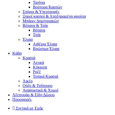
Ταχίνια
Βούτυρα Καρπών
Σπόροι & Υπερτροφές
Ξηροί καρποί & Αποξηραμένα φρούτα
Μπάρες Δημητριακών
Βότανα & Τσάι
Βότανα
Τσάι
Έλαια
Αιθέρια Έλαια
Βρώσιμα Έλαια
Kάβα
Κρασιά
Λευκά
Κόκκινα
Ροζέ
Τοπικά Κρασιά
Λικέρ
Ούζο & Τσίπουρο
Αναψυκτικά & Χυμοί
Αξεσουάρ & Είδη Δώρου
Προσφορές
Σχετικά με Εμάς