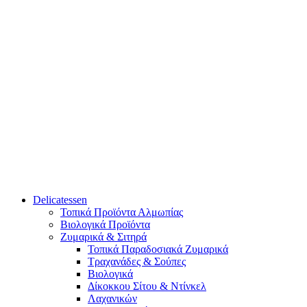
Delicatessen
Τοπικά Προϊόντα Αλμωπίας
Βιολογικά Προϊόντα
Ζυμαρικά & Σιτηρά
Τοπικά Παραδοσιακά Ζυμαρικά
Τραχανάδες & Σούπες
Βιολογικά
Δίκοκκου Σίτου & Ντίνκελ
Λαχανικών