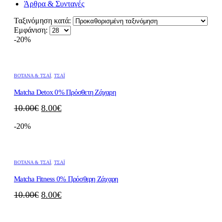
Άρθρα & Συνταγές
Ταξινόμηση κατά:
Εμφάνιση:
-20%
ΒΌΤΑΝΑ & ΤΣΆΙ
,
ΤΣΆΙ
Matcha Detox 0% Πρόσθετη Ζάχαρη
Original
Η
10.00
€
8.00
€
price
τρέχουσα
-20%
was:
τιμή
10.00€.
είναι:
8.00€.
ΒΌΤΑΝΑ & ΤΣΆΙ
,
ΤΣΆΙ
Matcha Fitness 0% Πρόσθερη Ζάχαρη
Original
Η
10.00
€
8.00
€
price
τρέχουσα
was:
τιμή