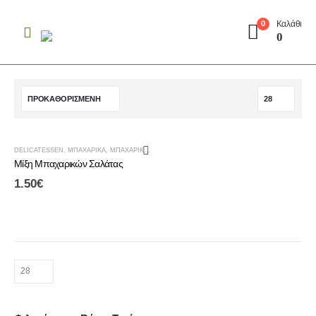
Καλάθι
0
0
DELICATESSEN
,
ΜΠΑΧΑΡΙΚΆ
,
ΜΠΑΧΑΡΙΚΆ - ΑΛΆΤΙΑ
Μίξη Μπαχαρικών Σαλάτας
1.50
€