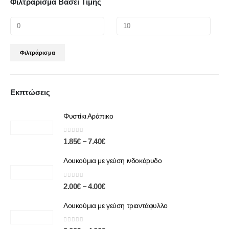
Φιλτράρισμα Βάσει Τιμής
Φιλτράρισμα
Εκπτώσεις
Φυστίκι Αράπικο
0
out of 5
–
1.85
€
7.40
€
Λουκούμια με γεύση ινδοκάρυδο
0
out of 5
–
2.00
€
4.00
€
Λουκούμια με γεύση τριαντάφυλλο
0
out of 5