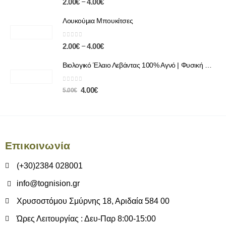
–
2.00
€
4.00
€
Λουκούμια Μπουκίτσες
0
out of 5
–
2.00
€
4.00
€
Βιολογικό Έλαιο Λεβάντας 100% Αγνό | Φυσική Χαλάρωση & Περιποίηση
0
out of 5
4.00
€
5.00
€
Επικοινωνία
(+30)2384 028001
info@tognision.gr
Χρυσοστόμου Σμύρνης 18, Αριδαία 584 00
Ώρες Λειτουργίας : Δευ-Παρ 8:00-15:00