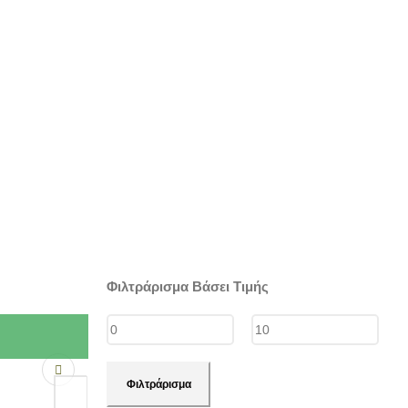
Φιλτράρισμα Βάσει Τιμής
Ελάχιστη
Μέγιστη
Φιλτράρισμα
τιμή
τιμή