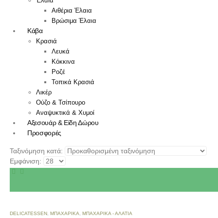
Έλαια
Αιθέρια Έλαια
Βρώσιμα Έλαια
Kάβα
Κρασιά
Λευκά
Κόκκινα
Ροζέ
Τοπικά Κρασιά
Λικέρ
Ούζο & Τσίπουρο
Αναψυκτικά & Χυμοί
Αξεσουάρ & Είδη Δώρου
Προσφορές
Ταξινόμηση κατά:
Εμφάνιση:
Αυτό
το
DELICATESSEN
,
ΜΠΑΧΑΡΙΚΆ
,
ΜΠΑΧΑΡΙΚΆ - ΑΛΆΤΙΑ
προϊόν