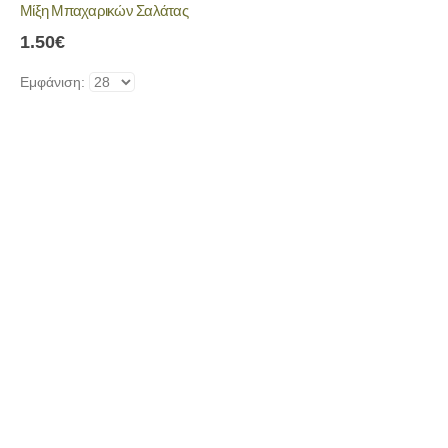
Μίξη Μπαχαρικών Σαλάτας
έχει
πολλαπλές
1.50
€
παραλλαγές.
Οι
Εμφάνιση:
επιλογές
μπορούν
να
επιλεγούν
στη
σελίδα
του
προϊόντος