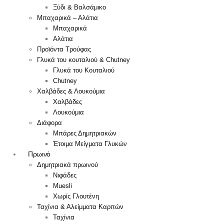
Ξύδι & Βαλσάμικο
Μπαχαρικά – Αλάτια
Μπαχαρικά
Αλάτια
Προϊόντα Τρούφας
Γλυκά του κουταλιού & Chutney
Γλυκά του Κουταλιού
Chutney
Χαλβάδες & Λουκούμια
Χαλβάδες
Λουκούμια
Διάφορα
Μπάρες Δημητριακών
Έτοιμα Μείγματα Γλυκών
Πρωινό
Δημητριακά πρωινού
Νιφάδες
Muesli
Χωρίς Γλουτένη
Ταχίνια & Αλείμματα Καρπών
Ταχίνια