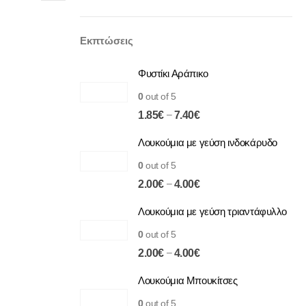
Εκπτώσεις
Φυστίκι Αράπικο
0
out of 5
Price
–
1.85
€
7.40
€
range:
Λουκούμια με γεύση ινδοκάρυδο
1.85€
through
0
out of 5
7.40€
Price
–
2.00
€
4.00
€
range:
Λουκούμια με γεύση τριαντάφυλλο
2.00€
through
0
out of 5
4.00€
Price
–
2.00
€
4.00
€
range:
Λουκούμια Μπουκίτσες
2.00€
through
0
out of 5