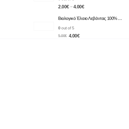
4.00€
Price
–
2.00
€
4.00
€
range:
2.00€
Βιολογικό Έλαιο Λεβάντας 100% Αγνό | Φυσική Χαλάρωση & Περιποίηση
through
0
out of 5
4.00€
Original
Η
4.00
€
5.00
€
price
τρέχουσα
was:
τιμή
5.00€.
είναι:
4.00€.