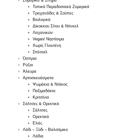
Ζυμαρικά & Σιτηρά
Τοπικά Παραδοσιακά Ζυμαρικά
Τραχανάδες & Σούπες
Βιολογικά
Δίκοκκου Σίτου & Ντίνκελ
Λαχανικών
Vegan/ Νηστίσιμα
Χωρίς Γλουτένη
Σπέσιαλ
Όσπρια
Ρύζια
Άλευρα
Αρτοσκευάσματα
Ψωμάκια & Ντάκος
Παξιμαδάκια
Κριτσίνια
Σάλτσες & Ορεκτικά
Σάλτσες
Ορεκτικά
Ελιές
Λάδι – Ξύδι – Βαλσάμικο
Λάδια