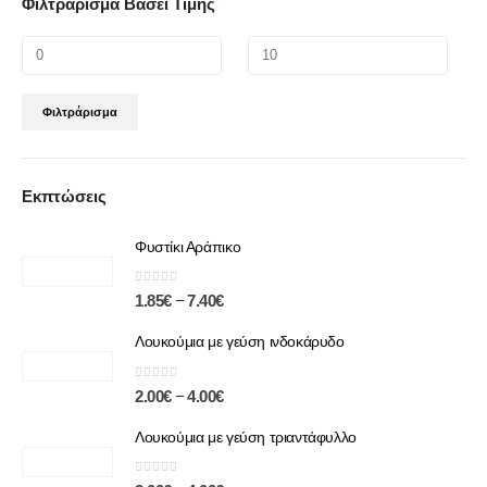
Φιλτράρισμα Βάσει Τιμής
Φιλτράρισμα
Εκπτώσεις
Φυστίκι Αράπικο
0
out of 5
–
1.85
€
7.40
€
Λουκούμια με γεύση ινδοκάρυδο
0
out of 5
–
2.00
€
4.00
€
Λουκούμια με γεύση τριαντάφυλλο
0
out of 5