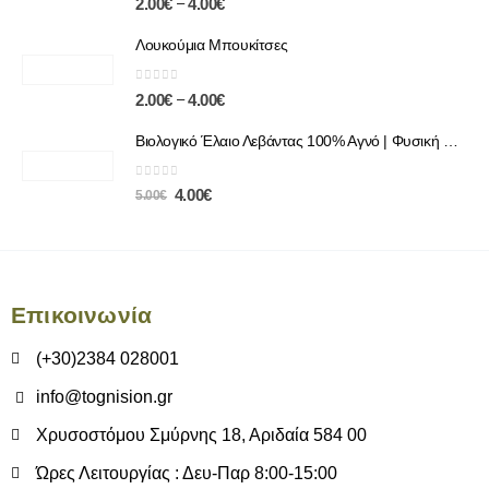
–
2.00
€
4.00
€
Λουκούμια Μπουκίτσες
0
out of 5
–
2.00
€
4.00
€
Βιολογικό Έλαιο Λεβάντας 100% Αγνό | Φυσική Χαλάρωση & Περιποίηση
0
out of 5
4.00
€
5.00
€
Επικοινωνία
(+30)2384 028001
info@tognision.gr
Χρυσοστόμου Σμύρνης 18, Αριδαία 584 00
Ώρες Λειτουργίας : Δευ-Παρ 8:00-15:00