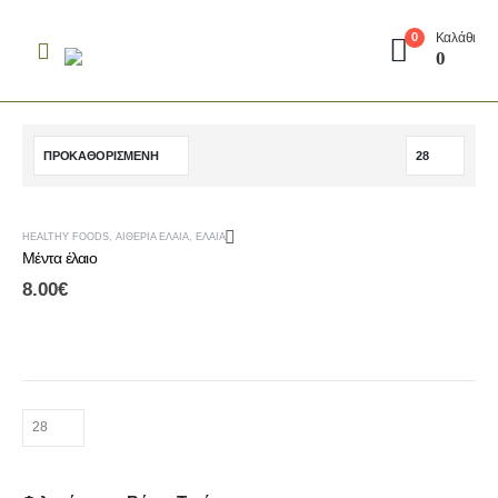
Καλάθι
0
0
HEALTHY FOODS
,
ΑΙΘΈΡΙΑ ΈΛΑΙΑ
,
ΈΛΑΙΑ
Μέντα έλαιο
8.00
€