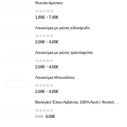
Φυστίκι Αράπικο
0
out of 5
–
1.85
€
7.40
€
Λουκούμια με γεύση ινδοκάρυδο
0
out of 5
–
2.00
€
4.00
€
Λουκούμια με γεύση τριαντάφυλλο
0
out of 5
–
2.00
€
4.00
€
Λουκούμια Μπουκίτσες
0
out of 5
–
2.00
€
4.00
€
Βιολογικό Έλαιο Λεβάντας 100% Αγνό | Φυσική Χαλάρωση & Περιποίηση
0
out of 5
4.00
€
5.00
€