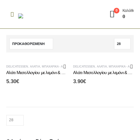
Καλάθι
0
0
DELICATESSEN
,
ΑΛΆΤΙΑ
,
ΜΠΑΧΑΡΙΚΆ - ΑΛΆΤΙΑ
DELICATESSEN
,
ΑΛΆΤΙΑ
,
ΜΠΑΧΑΡΙΚΆ - ΑΛΆΤΙΑ
Αλάτι Μεσολλογίου με λεμόνι & θυμάρι σε inox μύλο
Αλάτι Μεσολλογίου με λεμόνι & θυμάρι σε μύλο
5.30
€
3.90
€