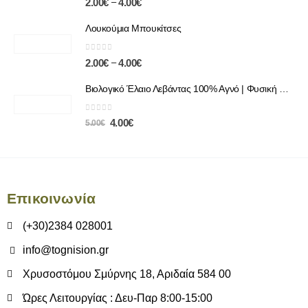
–
2.00
€
4.00
€
Λουκούμια Μπουκίτσες
0
out of 5
–
2.00
€
4.00
€
Βιολογικό Έλαιο Λεβάντας 100% Αγνό | Φυσική Χαλάρωση & Περιποίηση
0
out of 5
4.00
€
5.00
€
Επικοινωνία
(+30)2384 028001
info@tognision.gr
Χρυσοστόμου Σμύρνης 18, Αριδαία 584 00
Ώρες Λειτουργίας : Δευ-Παρ 8:00-15:00