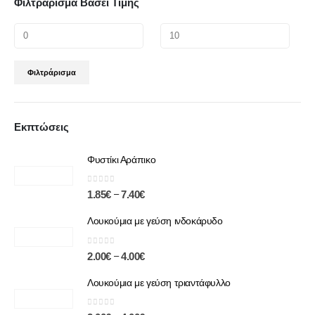
Φιλτράρισμα Βάσει Τιμής
Φιλτράρισμα
Εκπτώσεις
Φυστίκι Αράπικο
0
out of 5
–
1.85
€
7.40
€
Λουκούμια με γεύση ινδοκάρυδο
0
out of 5
–
2.00
€
4.00
€
Λουκούμια με γεύση τριαντάφυλλο
0
out of 5