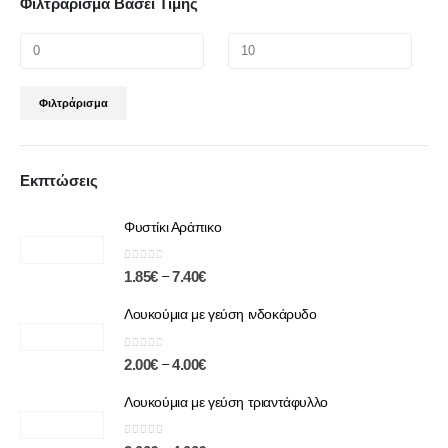
Φιλτράρισμα Βάσει Τιμής
Φιλτράρισμα
Εκπτώσεις
Φυστίκι Αράπικο
0
out of 5
–
1.85
€
7.40
€
Λουκούμια με γεύση ινδοκάρυδο
0
out of 5
–
2.00
€
4.00
€
Λουκούμια με γεύση τριαντάφυλλο
0
out of 5