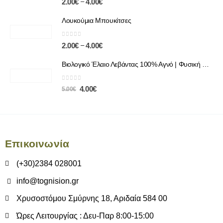
–
2.00
€
4.00
€
Λουκούμια Μπουκίτσες
0
out of 5
–
2.00
€
4.00
€
Βιολογικό Έλαιο Λεβάντας 100% Αγνό | Φυσική Χαλάρωση & Περιποίηση
0
out of 5
4.00
€
5.00
€
Επικοινωνία
(+30)2384 028001
info@tognision.gr
Χρυσοστόμου Σμύρνης 18, Αριδαία 584 00
Ώρες Λειτουργίας : Δευ-Παρ 8:00-15:00