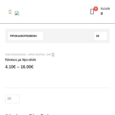
Καλάθι
0
0
UNCATEGORIZED
,
ΞΗΡΟΊ ΚΑΡΠΟΊ
,
ΞΗΡΟΊ ΚΑΡΠΟΊ & ΑΠΟΞΗΡΑΜΈΝΑ ΦΡΟΎΤΑ
Κάσιους με λίγο αλάτι
4.10
€
–
16.00
€