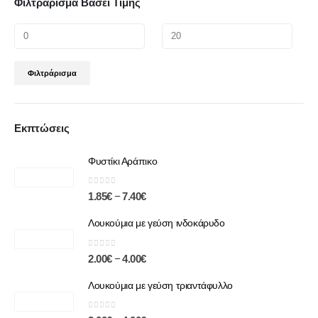
Φιλτράρισμα Βάσει Τιμής
Φιλτράρισμα
Εκπτώσεις
Φυστίκι Αράπικο
0
out of 5
–
1.85
€
7.40
€
Λουκούμια με γεύση ινδοκάρυδο
0
out of 5
–
2.00
€
4.00
€
Λουκούμια με γεύση τριαντάφυλλο
0
out of 5