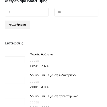
Φιλτράρισμα Βάσει Τιμής
Φιλτράρισμα
Εκπτώσεις
Φυστίκι Αράπικο
0
out of 5
–
1.85
€
7.40
€
Λουκούμια με γεύση ινδοκάρυδο
0
out of 5
–
2.00
€
4.00
€
Λουκούμια με γεύση τριαντάφυλλο
0
out of 5