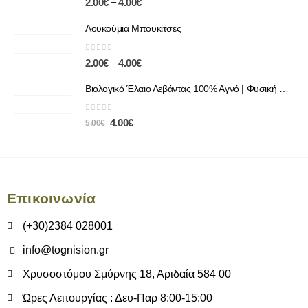
–
2.00
€
4.00
€
Λουκούμια Μπουκίτσες
0
out of 5
–
2.00
€
4.00
€
Βιολογικό Έλαιο Λεβάντας 100% Αγνό | Φυσική Χαλάρωση & Περιποίηση
0
out of 5
4.00
€
5.00
€
Επικοινωνία
(+30)2384 028001
info@tognision.gr
Χρυσοστόμου Σμύρνης 18, Αριδαία 584 00
Ώρες Λειτουργίας : Δευ-Παρ 8:00-15:00