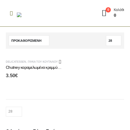
Καλάθι
0
0
DELICATESSEN
,
ΓΛΥΚΆ ΤΟΥ ΚΟΥΤΑΛΙΟΎ & CHUTNEY
,
ΤΟΠΙΚΆ ΠΡΟΪΌΝΤΑ ΑΛΜΩΠΊΑΣ
Chutney καραμελωμένα κρεμμύδια
3.50
€