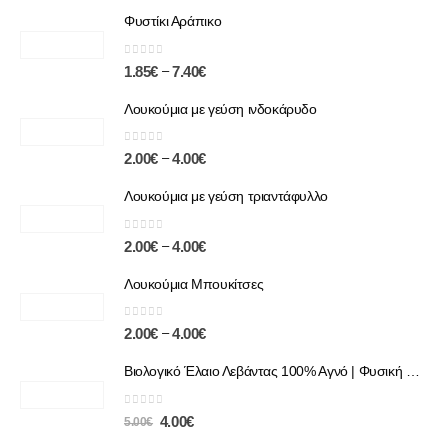
Φυστίκι Αράπικο
0
out of 5
–
1.85
€
7.40
€
Λουκούμια με γεύση ινδοκάρυδο
0
out of 5
–
2.00
€
4.00
€
Λουκούμια με γεύση τριαντάφυλλο
0
out of 5
–
2.00
€
4.00
€
Λουκούμια Μπουκίτσες
0
out of 5
–
2.00
€
4.00
€
Βιολογικό Έλαιο Λεβάντας 100% Αγνό | Φυσική Χαλάρωση & Περιποίηση
0
out of 5
4.00
€
5.00
€