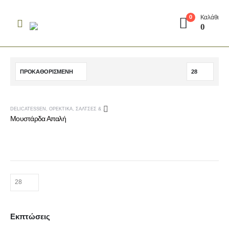
Καλάθι
0
0
DELICATESSEN
,
ΟΡΕΚΤΙΚΆ
,
ΣΆΛΤΣΕΣ & ΟΡΕΚΤΙΚΆ
,
ΤΟΠΙΚΆ ΠΡΟΪΌΝΤΑ ΑΛΜΩΠΊΑΣ
Μουστάρδα Απαλή
Εκπτώσεις