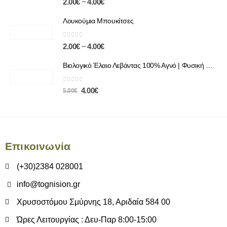
–
2.00
€
4.00
€
Λουκούμια Μπουκίτσες
0
out of 5
–
2.00
€
4.00
€
Βιολογικό Έλαιο Λεβάντας 100% Αγνό | Φυσική Χαλάρωση & Περιποίηση
0
out of 5
4.00
€
5.00
€
Επικοινωνία
(+30)2384 028001
info@tognision.gr
Χρυσοστόμου Σμύρνης 18, Αριδαία 584 00
Ώρες Λειτουργίας : Δευ-Παρ 8:00-15:00