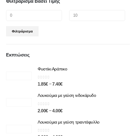
Φιλτράρισμα Βάσει Τιμής
Φιλτράρισμα
Εκπτώσεις
Φυστίκι Αράπικο
0
out of 5
–
1.85
€
7.40
€
Λουκούμια με γεύση ινδοκάρυδο
0
out of 5
–
2.00
€
4.00
€
Λουκούμια με γεύση τριαντάφυλλο
0
out of 5