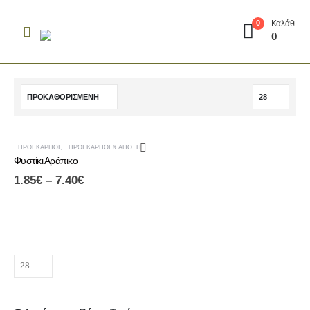
Καλάθι
0
0
-20%
ΞΗΡΟΊ ΚΑΡΠΟΊ
,
ΞΗΡΟΊ ΚΑΡΠΟΊ & ΑΠΟΞΗΡΑΜΈΝΑ ΦΡΟΎΤΑ
,
ΠΡΟΣΦΟΡΈΣ
Φυστίκι Αράπικο
1.85
€
–
7.40
€