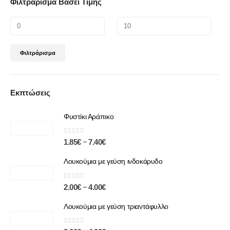
Φιλτράρισμα Βάσει Τιμής
Φιλτράρισμα
Εκπτώσεις
Φυστίκι Αράπικο
0
out of 5
–
1.85
€
7.40
€
Λουκούμια με γεύση ινδοκάρυδο
0
out of 5
–
2.00
€
4.00
€
Λουκούμια με γεύση τριαντάφυλλο
0
out of 5