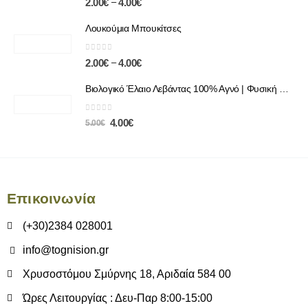
–
2.00
€
4.00
€
Λουκούμια Μπουκίτσες
0
out of 5
–
2.00
€
4.00
€
Βιολογικό Έλαιο Λεβάντας 100% Αγνό | Φυσική Χαλάρωση & Περιποίηση
0
out of 5
4.00
€
5.00
€
Επικοινωνία
(+30)2384 028001
info@tognision.gr
Χρυσοστόμου Σμύρνης 18, Αριδαία 584 00
Ώρες Λειτουργίας : Δευ-Παρ 8:00-15:00