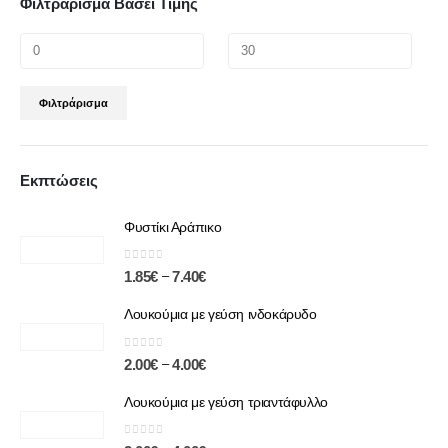
Φιλτράρισμα Βάσει Τιμής
Φιλτράρισμα
Εκπτώσεις
Φυστίκι Αράπικο
0
out of 5
–
1.85
€
7.40
€
Λουκούμια με γεύση ινδοκάρυδο
0
out of 5
–
2.00
€
4.00
€
Λουκούμια με γεύση τριαντάφυλλο
0
out of 5