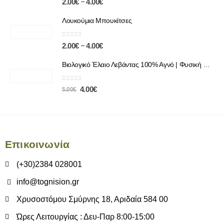
–
2.00
€
4.00
€
Λουκούμια Μπουκίτσες
0
out of 5
–
2.00
€
4.00
€
Βιολογικό Έλαιο Λεβάντας 100% Αγνό | Φυσική Χαλάρωση & Περιποίηση
0
out of 5
4.00
€
5.00
€
Επικοινωνία
(+30)2384 028001
info@tognision.gr
Χρυσοστόμου Σμύρνης 18, Αριδαία 584 00
Ώρες Λειτουργίας : Δευ-Παρ 8:00-15:00