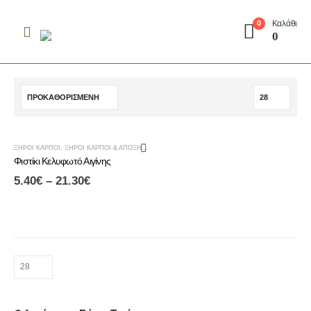
Καλάθι
0
0
ΞΗΡΟΊ ΚΑΡΠΟΊ
,
ΞΗΡΟΊ ΚΑΡΠΟΊ & ΑΠΟΞΗΡΑΜΈΝΑ ΦΡΟΎΤΑ
Φιστίκι Κελυφωτό Αιγίνης
5.40
€
–
21.30
€