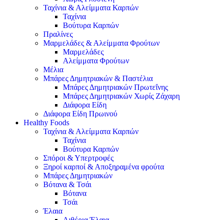
Ταχίνια & Αλείμματα Καρπών
Ταχίνια
Βούτυρα Καρπών
Πραλίνες
Μαρμελάδες & Αλείμματα Φρούτων
Μαρμελάδες
Αλείμματα Φρούτων
Μέλια
Μπάρες Δημητριακών & Παστέλια
Μπάρες Δημητριακών Πρωτεΐνης
Μπάρες Δημητριακών Χωρίς Ζάχαρη
Διάφορα Είδη
Διάφορα Είδη Πρωινού
Healthy Foods
Ταχίνια & Αλείμματα Καρπών
Ταχίνια
Βούτυρα Καρπών
Σπόροι & Υπερτροφές
Ξηροί καρποί & Αποξηραμένα φρούτα
Μπάρες Δημητριακών
Βότανα & Τσάι
Βότανα
Τσάι
Έλαια
Αιθέρια Έλαια