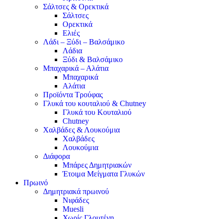
Σάλτσες & Ορεκτικά
Σάλτσες
Ορεκτικά
Ελιές
Λάδι – Ξύδι – Βαλσάμικο
Λάδια
Ξύδι & Βαλσάμικο
Μπαχαρικά – Αλάτια
Μπαχαρικά
Αλάτια
Προϊόντα Τρούφας
Γλυκά του κουταλιού & Chutney
Γλυκά του Κουταλιού
Chutney
Χαλβάδες & Λουκούμια
Χαλβάδες
Λουκούμια
Διάφορα
Μπάρες Δημητριακών
Έτοιμα Μείγματα Γλυκών
Πρωινό
Δημητριακά πρωινού
Νιφάδες
Muesli
Χωρίς Γλουτένη