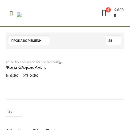
Καλάθι
0
0
ΞΗΡΟΊ ΚΑΡΠΟΊ
,
ΞΗΡΟΊ ΚΑΡΠΟΊ & ΑΠΟΞΗΡΑΜΈΝΑ ΦΡΟΎΤΑ
Φιστίκι Κελυφωτό Αιγίνης
5.40
€
–
21.30
€