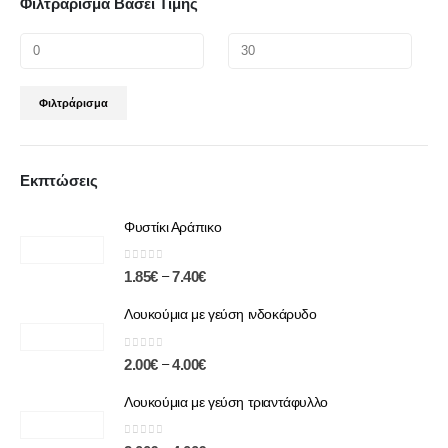
Φιλτράρισμα Βάσει Τιμής
Φιλτράρισμα
Εκπτώσεις
Φυστίκι Αράπικο
0
out of 5
–
1.85
€
7.40
€
Λουκούμια με γεύση ινδοκάρυδο
0
out of 5
–
2.00
€
4.00
€
Λουκούμια με γεύση τριαντάφυλλο
0
out of 5