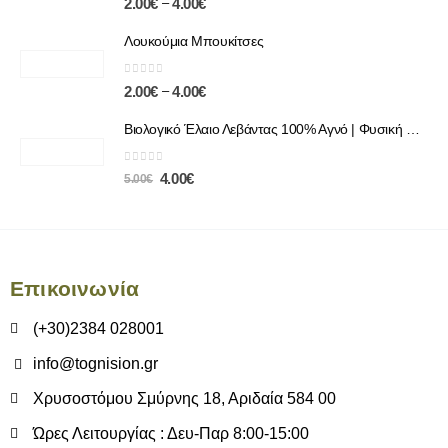
–
2.00
€
4.00
€
Λουκούμια Μπουκίτσες
0
out of 5
–
2.00
€
4.00
€
Βιολογικό Έλαιο Λεβάντας 100% Αγνό | Φυσική Χαλάρωση & Περιποίηση
0
out of 5
4.00
€
5.00
€
Επικοινωνία
(+30)2384 028001
info@tognision.gr
Χρυσοστόμου Σμύρνης 18, Αριδαία 584 00
Ώρες Λειτουργίας : Δευ-Παρ 8:00-15:00