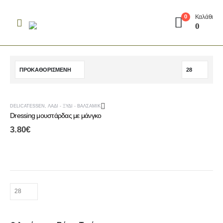
Καλάθι
0
0
DELICATESSEN
,
ΛΆΔΙ - ΞΎΔΙ - ΒΑΛΣΆΜΙΚΟ
,
ΞΎΔΙ & ΒΑΛΣΆΜΙΚΟ
,
ΟΡΕΚΤΙΚΆ
,
ΣΆΛΤΣΕΣ & ΟΡΕΚΤΙ
Dressing μουστάρδας με μάνγκο
3.80
€