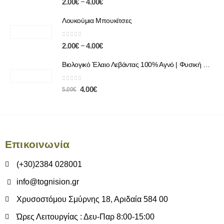
–
2.00
€
4.00
€
Λουκούμια Μπουκίτσες
0
out of 5
–
2.00
€
4.00
€
Βιολογικό Έλαιο Λεβάντας 100% Αγνό | Φυσική Χαλάρωση & Περιποίηση
0
out of 5
4.00
€
5.00
€
Επικοινωνία
(+30)2384 028001
info@tognision.gr
Χρυσοστόμου Σμύρνης 18, Αριδαία 584 00
Ώρες Λειτουργίας : Δευ-Παρ 8:00-15:00