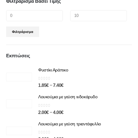
Φιλτράρισμα Βάσει Τιμής
Φιλτράρισμα
Εκπτώσεις
Φυστίκι Αράπικο
0
out of 5
–
1.85
€
7.40
€
Λουκούμια με γεύση ινδοκάρυδο
0
out of 5
–
2.00
€
4.00
€
Λουκούμια με γεύση τριαντάφυλλο
0
out of 5