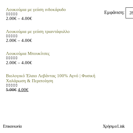
Λουκούμια με γεύση ινδοκάρυδο
Εμφάνιση:
2.00
€
–
4.00
€
0
out of 5
Λουκούμια με γεύση τριαντάφυλλο
2.00
€
–
4.00
€
0
out of 5
Λουκούμια Μπουκίτσες
2.00
€
–
4.00
€
0
out of 5
Βιολογικό Έλαιο Λεβάντας 100% Αγνό | Φυσική
Χαλάρωση & Περιποίηση
5.00
€
4.00
€
0
out of 5
Επικοινωνία
Χρήσιμα Link