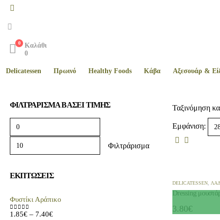
0
Καλάθι
0
Delicatessen
Πρωινό
Healthy Foods
Kάβα
Αξεσουάρ & Εί
ΦΙΛΤΡΆΡΙΣΜΑ ΒΆΣΕΙ ΤΙΜΉΣ
Ταξινόμηση κα
Εμφάνιση:
Φιλτράρισμα
ΕΚΠΤΏΣΕΙΣ
DELICATESSEN
,
ΛΆΔ
Dressing μουστά
Φυστίκι Αράπικο
3.80
€
1.85
€
–
7.40
€
0
out of 5