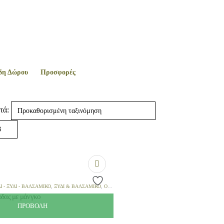
δη Δώρου
Προσφορές
τά:
Ι - ΞΎΔΙ - ΒΑΛΣΆΜΙΚΟ
,
ΞΎΔΙ & ΒΑΛΣΆΜΙΚΟ
,
ΟΡΕΚΤΙΚΆ
,
ΣΆΛΤΣΕΣ & ΟΡΕΚΤΙΚΆ
,
ΤΟΠΙΚΆ ΠΡΟΪΌ
ρδας με μάνγκο
ΠΡΟΒΟΛΉ