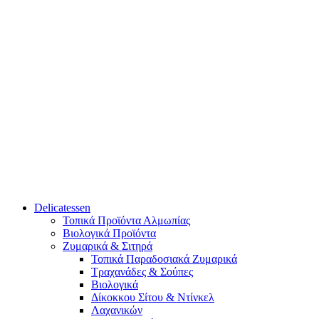
Delicatessen
Τοπικά Προϊόντα Αλμωπίας
Βιολογικά Προϊόντα
Ζυμαρικά & Σιτηρά
Τοπικά Παραδοσιακά Ζυμαρικά
Τραχανάδες & Σούπες
Βιολογικά
Δίκοκκου Σίτου & Ντίνκελ
Λαχανικών