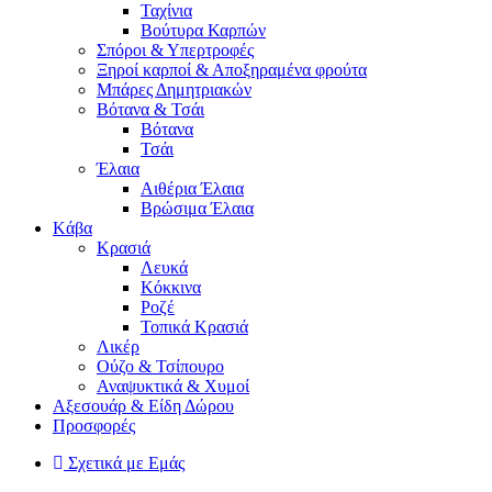
Ταχίνια
Βούτυρα Καρπών
Σπόροι & Υπερτροφές
Ξηροί καρποί & Αποξηραμένα φρούτα
Μπάρες Δημητριακών
Βότανα & Τσάι
Βότανα
Τσάι
Έλαια
Αιθέρια Έλαια
Βρώσιμα Έλαια
Kάβα
Κρασιά
Λευκά
Κόκκινα
Ροζέ
Τοπικά Κρασιά
Λικέρ
Ούζο & Τσίπουρο
Αναψυκτικά & Χυμοί
Αξεσουάρ & Είδη Δώρου
Προσφορές
Σχετικά με Εμάς