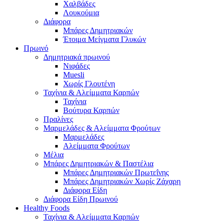
Χαλβάδες
Λουκούμια
Διάφορα
Μπάρες Δημητριακών
Έτοιμα Μείγματα Γλυκών
Πρωινό
Δημητριακά πρωινού
Νιφάδες
Muesli
Χωρίς Γλουτένη
Ταχίνια & Αλείμματα Καρπών
Ταχίνια
Βούτυρα Καρπών
Πραλίνες
Μαρμελάδες & Αλείμματα Φρούτων
Μαρμελάδες
Αλείμματα Φρούτων
Μέλια
Μπάρες Δημητριακών & Παστέλια
Μπάρες Δημητριακών Πρωτεΐνης
Μπάρες Δημητριακών Χωρίς Ζάχαρη
Διάφορα Είδη
Διάφορα Είδη Πρωινού
Healthy Foods
Ταχίνια & Αλείμματα Καρπών