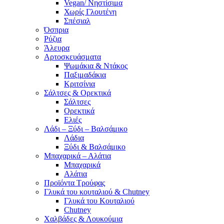
Vegan/ Νηστίσιμα
Χωρίς Γλουτένη
Σπέσιαλ
Όσπρια
Ρύζια
Άλευρα
Αρτοσκευάσματα
Ψωμάκια & Ντάκος
Παξιμαδάκια
Κριτσίνια
Σάλτσες & Ορεκτικά
Σάλτσες
Ορεκτικά
Ελιές
Λάδι – Ξύδι – Βαλσάμικο
Λάδια
Ξύδι & Βαλσάμικο
Μπαχαρικά – Αλάτια
Μπαχαρικά
Αλάτια
Προϊόντα Τρούφας
Γλυκά του κουταλιού & Chutney
Γλυκά του Κουταλιού
Chutney
Χαλβάδες & Λουκούμια