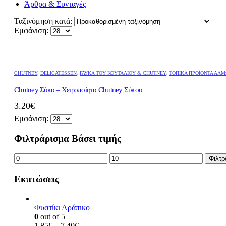
Άρθρα & Συνταγές
Ταξινόμηση κατά:
Εμφάνιση:
CHUTNEY
,
DELICATESSEN
,
ΓΛΥΚΆ ΤΟΥ ΚΟΥΤΑΛΙΟΎ & CHUTNEY
,
ΤΟΠΙΚΆ ΠΡΟΪΌΝΤΑ ΑΛΜ
Chutney Σύκο – Χειροποίητο Chutney Σύκου
3.20
€
Εμφάνιση:
Φιλτράρισμα Βάσει τιμής
Ελάχιστη
Μέγιστη
Φιλτρ
τιμή
τιμή
Εκπτώσεις
Φυστίκι Αράπικο
0
out of 5
Price
1.85
€
–
7.40
€