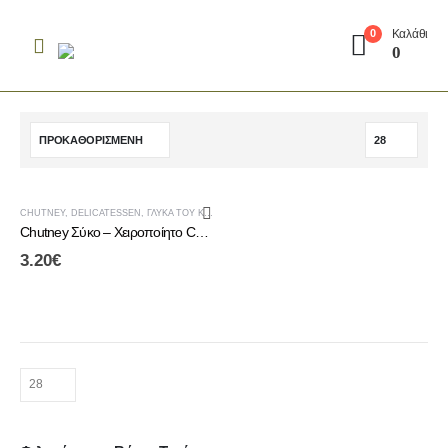
Καλάθι
0
0
CHUTNEY
,
DELICATESSEN
,
ΓΛΥΚΆ ΤΟΥ ΚΟΥΤΑΛΙΟΎ & CHUTNEY
,
ΤΟΠΙΚΆ ΠΡΟΪΌΝΤΑ ΑΛΜΩΠΊΑΣ
Chutney Σύκο – Χειροποίητο Chutney Σύκου
3.20
€