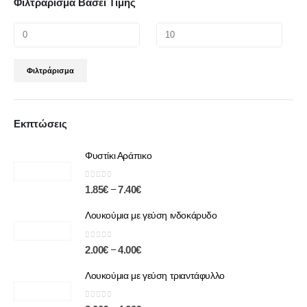
Φιλτράρισμα Βάσει Τιμής
Φιλτράρισμα
Εκπτώσεις
Φυστίκι Αράπικο
0
out of 5
–
1.85
€
7.40
€
Λουκούμια με γεύση ινδοκάρυδο
0
out of 5
–
2.00
€
4.00
€
Λουκούμια με γεύση τριαντάφυλλο
0
out of 5