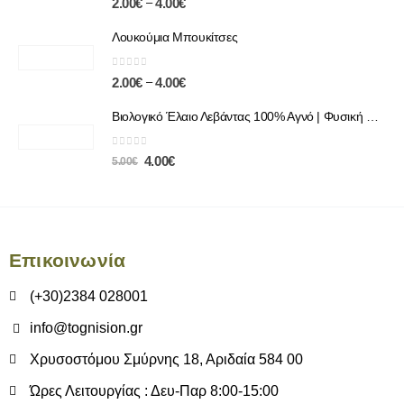
–
2.00
€
4.00
€
Λουκούμια Μπουκίτσες
0
out of 5
–
2.00
€
4.00
€
Βιολογικό Έλαιο Λεβάντας 100% Αγνό | Φυσική Χαλάρωση & Περιποίηση
0
out of 5
4.00
€
5.00
€
Επικοινωνία
(+30)2384 028001
info@tognision.gr
Χρυσοστόμου Σμύρνης 18, Αριδαία 584 00
Ώρες Λειτουργίας : Δευ-Παρ 8:00-15:00