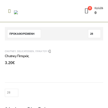
Καλάθι
0
0
CHUTNEY
,
DELICATESSEN
,
ΓΛΥΚΆ ΤΟΥ ΚΟΥΤΑΛΙΟΎ & CHUTNEY
,
ΤΟΠΙΚΆ ΠΡΟΪΌΝΤΑ ΑΛΜΩΠΊΑΣ
Chutney Πιπεριάς
3.20
€