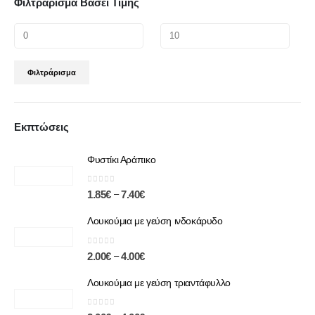
Φιλτράρισμα Βάσει Τιμής
Φιλτράρισμα
Εκπτώσεις
Φυστίκι Αράπικο
0
out of 5
–
1.85
€
7.40
€
Λουκούμια με γεύση ινδοκάρυδο
0
out of 5
–
2.00
€
4.00
€
Λουκούμια με γεύση τριαντάφυλλο
0
out of 5