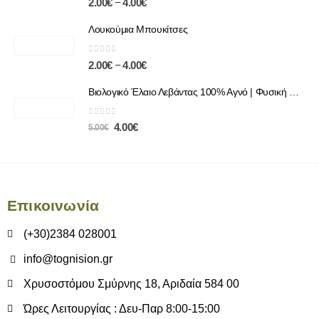
–
2.00
€
4.00
€
Λουκούμια Μπουκίτσες
0
out of 5
–
2.00
€
4.00
€
Βιολογικό Έλαιο Λεβάντας 100% Αγνό | Φυσική Χαλάρωση & Περιποίηση
0
out of 5
4.00
€
5.00
€
Επικοινωνία
(+30)2384 028001
info@tognision.gr
Χρυσοστόμου Σμύρνης 18, Αριδαία 584 00
Ώρες Λειτουργίας : Δευ-Παρ 8:00-15:00