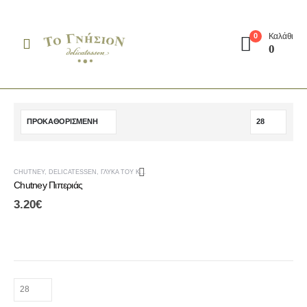
Καλάθι
0
0
CHUTNEY
,
DELICATESSEN
,
ΓΛΥΚΆ ΤΟΥ ΚΟΥΤΑΛΙΟΎ & CHUTNEY
,
ΤΟΠΙΚΆ ΠΡΟΪΌΝΤΑ ΑΛΜΩΠΊΑΣ
Chutney Πιπεριάς
3.20
€