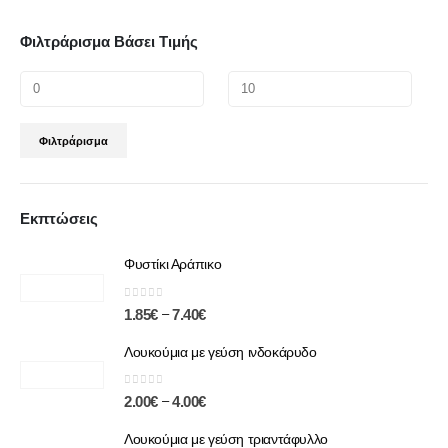
Φιλτράρισμα Βάσει Τιμής
Φιλτράρισμα
Εκπτώσεις
Φυστίκι Αράπικο
0
out of 5
–
1.85
€
7.40
€
Λουκούμια με γεύση ινδοκάρυδο
0
out of 5
–
2.00
€
4.00
€
Λουκούμια με γεύση τριαντάφυλλο