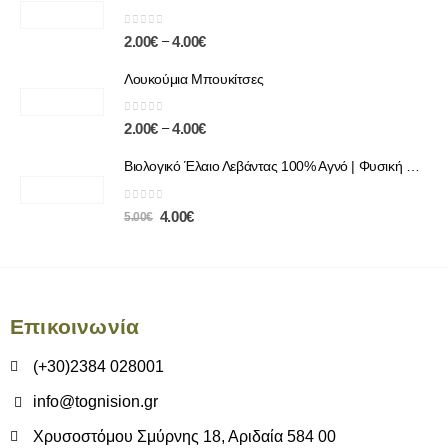
0
out of 5
–
2.00
€
4.00
€
Λουκούμια Μπουκίτσες
0
out of 5
–
2.00
€
4.00
€
Βιολογικό Έλαιο Λεβάντας 100% Αγνό | Φυσική Χαλάρωση & Περιποίηση
0
out of 5
4.00
€
5.00
€
Επικοινωνία
(+30)2384 028001
info@tognision.gr
Χρυσοστόμου Σμύρνης 18, Αριδαία 584 00