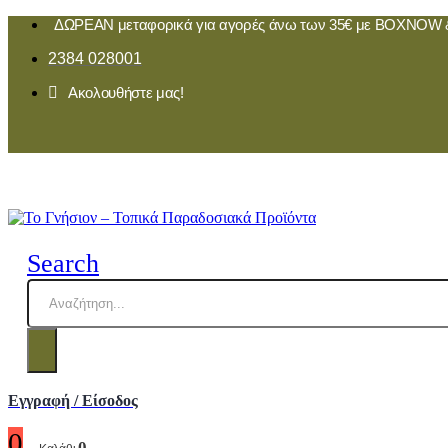
ΔΩΡΕΑΝ μεταφορικά για αγορές άνω των 35€ με BOXNOW &
2384 028001
Ακολουθήστε μας!
Search
Εγγραφή / Είσοδος
0
0