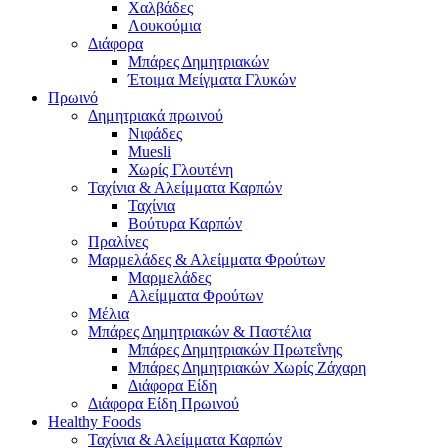
Χαλβάδες
Λουκούμια
Διάφορα
Μπάρες Δημητριακών
Έτοιμα Μείγματα Γλυκών
Πρωινό
Δημητριακά πρωινού
Νιφάδες
Muesli
Χωρίς Γλουτένη
Ταχίνια & Αλείμματα Καρπών
Ταχίνια
Βούτυρα Καρπών
Πραλίνες
Μαρμελάδες & Αλείμματα Φρούτων
Μαρμελάδες
Αλείμματα Φρούτων
Μέλια
Μπάρες Δημητριακών & Παστέλια
Μπάρες Δημητριακών Πρωτεΐνης
Μπάρες Δημητριακών Χωρίς Ζάχαρη
Διάφορα Είδη
Διάφορα Είδη Πρωινού
Healthy Foods
Ταχίνια & Αλείμματα Καρπών