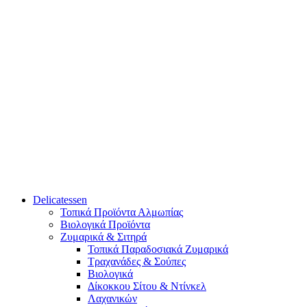
Delicatessen
Τοπικά Προϊόντα Αλμωπίας
Βιολογικά Προϊόντα
Ζυμαρικά & Σιτηρά
Τοπικά Παραδοσιακά Ζυμαρικά
Τραχανάδες & Σούπες
Βιολογικά
Δίκοκκου Σίτου & Ντίνκελ
Λαχανικών