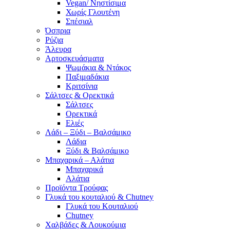
Vegan/ Νηστίσιμα
Χωρίς Γλουτένη
Σπέσιαλ
Όσπρια
Ρύζια
Άλευρα
Αρτοσκευάσματα
Ψωμάκια & Ντάκος
Παξιμαδάκια
Κριτσίνια
Σάλτσες & Ορεκτικά
Σάλτσες
Ορεκτικά
Ελιές
Λάδι – Ξύδι – Βαλσάμικο
Λάδια
Ξύδι & Βαλσάμικο
Μπαχαρικά – Αλάτια
Μπαχαρικά
Αλάτια
Προϊόντα Τρούφας
Γλυκά του κουταλιού & Chutney
Γλυκά του Κουταλιού
Chutney
Χαλβάδες & Λουκούμια