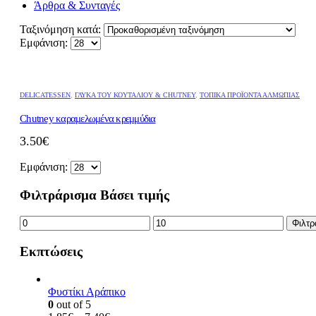
Άρθρα & Συνταγές
Ταξινόμηση κατά:
Εμφάνιση:
DELICATESSEN
,
ΓΛΥΚΆ ΤΟΥ ΚΟΥΤΑΛΙΟΎ & CHUTNEY
,
ΤΟΠΙΚΆ ΠΡΟΪΌΝΤΑ ΑΛΜΩΠΊΑΣ
Chutney καραμελωμένα κρεμμύδια
3.50
€
Εμφάνιση:
Φιλτράρισμα Βάσει τιμής
Ελάχιστη
Μέγιστη
Φιλτρ
τιμή
τιμή
Εκπτώσεις
Φυστίκι Αράπικο
0
out of 5