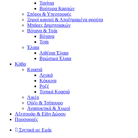
Ταχίνια
Βούτυρα Καρπών
Σπόροι & Υπερτροφές
Ξηροί καρποί & Αποξηραμένα φρούτα
Μπάρες Δημητριακών
Βότανα & Τσάι
Βότανα
Τσάι
Έλαια
Αιθέρια Έλαια
Βρώσιμα Έλαια
Kάβα
Κρασιά
Λευκά
Κόκκινα
Ροζέ
Τοπικά Κρασιά
Λικέρ
Ούζο & Τσίπουρο
Αναψυκτικά & Χυμοί
Αξεσουάρ & Είδη Δώρου
Προσφορές
Σχετικά με Εμάς